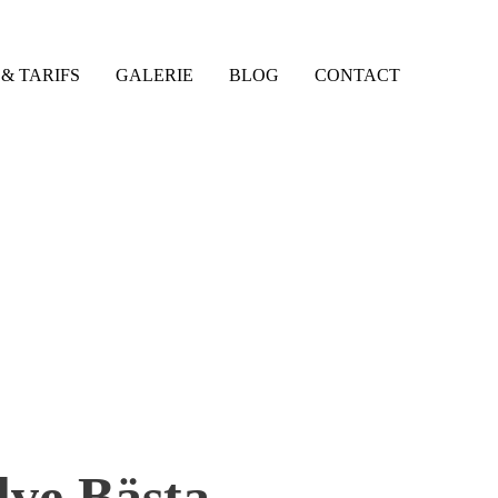
& TARIFS
GALERIE
BLOG
CONTACT
lve Bästa