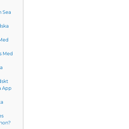
n Sea
dska
 Med
ns Med
ka
dskt
a App
ka
es
inon?