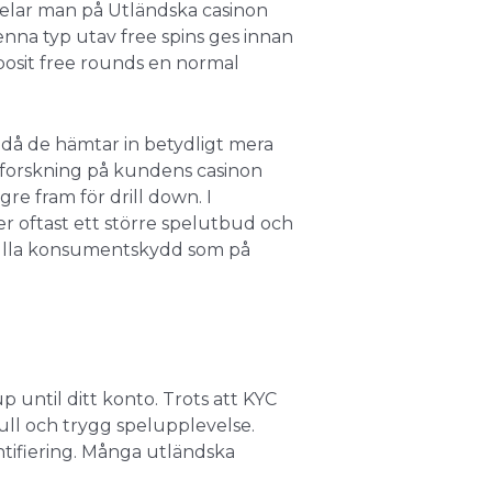
pelar man på Utländska casinon
enna typ utav free spins ges innan
deposit free rounds en normal
, då de hämtar in betydligt mera
erforskning på kundens casinon
re fram för drill down. I
er oftast ett större spelutbud och
tfulla konsumentskydd som på
until ditt konto. Trots att KYC
full och trygg spelupplevelse.
tifiering. Många utländska