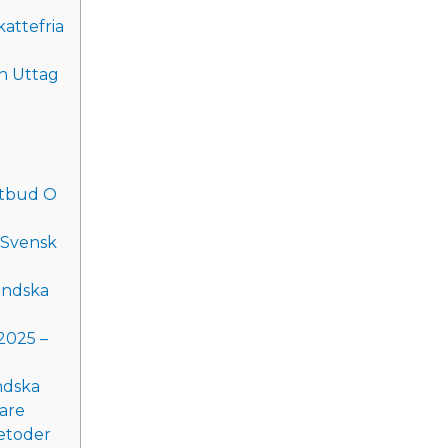
attefria
h Uttag
utbud O
 Svensk
ändska
2025 –
ändska
are
etoder