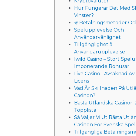
Kryptovalutor
Hur Fungerar Det Med Sk
Vinster?
✳️ Betalningsmetoder Oc
Spelupplevelse Och
Användarvänlighet
Tillgänglighet å
Användarupplevelse
Iwild Casino – Stort Spel
Imponerande Bonusar
Live Casino I Avsaknad Av
Licens
Vad Är Skillnaden På Utl
Casinon?
Bästa Utländska Casinon 
Topplista
Så Väljer Vi Ut Bästa Utl
Casinon För Svenska Spel
Tillgängliga Betalningsm