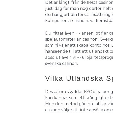
Det är långt ifrån de flesta casi
just idag får man nog därför helt 
du har gjort din första insättning
komponent i casinons välkomstpa
Du hittar även » « ansenligt fler
spelautomater än casinon i Sveri
som ni väjer att skapa konto hos. 
hänseende till att ett utländskt 
absolut även VIP- 6 lojalitetspr
svenska casinon.
Vilka Utländska S
Dessutom skyddar KYC dina pengar 
kan kännas som ett krångligt extra
Men den metod går inte att använ
casinon väljer att inte ansöka om 