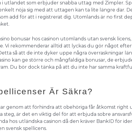
non i utlandet som erbjuder snabba uttag med Zimpler. S
enkelt nöja sig med att uttagen kan ta lite längre dar. D
 som add för att i registrerat dig. Utomlands är no first 
ket.
 casino bonusar hos casinon utomlands utan svensk licens
ge. Vi rekommenderar alltid att lyckas du gör något eft
Detta så att de inte dyker uppe några överraskningar läng
casino kan ge större och mångfaldiga bonusar, de erbjud
ogram. Du bör dock tänka på att du inte har samma kraf
pellicenser Är Säkra?
genom att förhindra att obehöriga får åtkomst right up 
 steg, är det en viktig del för att erbjuda sobre ansvars
da hos utländska casinon då den kräver BankID för iden
en svensk spellicens.