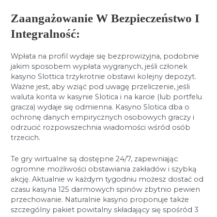
Zaangażowanie W Bezpieczeństwo I
Integralność:
Wpłata na profil wydaje się bezprowizyjna, podobnie
jakim sposobem wypłata wygranych, jeśli członek
kasyno Slottica trzykrotnie obstawi kolejny depozyt.
Ważne jest, aby wziąć pod uwagę przeliczenie, jeśli
waluta konta w kasynie Slotica i na karcie (lub portfelu
gracza) wydaje się odmienna. Kasyno Slotica dba o
ochronę danych empirycznych osobowych graczy i
odrzucić rozpowszechnia wiadomości wśród osób
trzecich.
Te gry wirtualne są dostępne 24/7, zapewniając
ogromne możliwości obstawiania zakładów i szybką
akcję. Aktualnie w każdym tygodniu możesz dostać od
czasu kasyna 125 darmowych spinów zbytnio pewien
przechowanie. Naturalnie kasyno proponuje także
szczególny pakiet powitalny składający się spośród 3