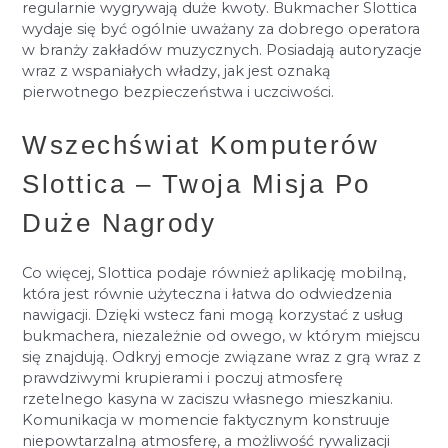
regularnie wygrywają duże kwoty. Bukmacher Slottica
wydaje się być ogólnie uważany za dobrego operatora
w branży zakładów muzycznych. Posiadają autoryzacje
wraz z wspaniałych władzy, jak jest oznaką
pierwotnego bezpieczeństwa i uczciwości.
Wszechświat Komputerów
Slottica – Twoja Misja Po
Duże Nagrody
Co więcej, Slottica podaje również aplikację mobilną,
która jest równie użyteczna i łatwa do odwiedzenia
nawigacji. Dzięki wstecz fani mogą korzystać z usług
bukmachera, niezależnie od owego, w którym miejscu
się znajdują. Odkryj emocje związane wraz z grą wraz z
prawdziwymi krupierami i poczuj atmosferę
rzetelnego kasyna w zaciszu własnego mieszkaniu.
Komunikacja w momencie faktycznym konstruuje
niepowtarzalną atmosferę, a możliwość rywalizacji