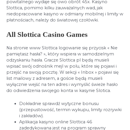
powitalnego wydaje się owo obrót 45x. Kasyno
Slottica, pomimo kilku zauważalnych wad, jak
niedopracowane kasyno w odmiany mobilnej i limity w
płatnościach, należy do światowej czołówki.
All Slottica Casino Games
Na stronie www Slottica logowanie się przycisk « Nie
pamiętasz hasła? », który wspiera w samodzielnym
odzyskaniu hasła. Gracze Slottica pl będą musieli
wpisać swój odnośnik mejl w polu, które się pojawi i
przejść na swoją pocztę. W sekcji « Inbox » pojawi się
list mailowy z adresem, a goście będą musieli
wyłącznie wejść na ten adres i wymyślić świeże hasło
do odwiedzenia swojego konta w kasynie Slotica.
Dokładnie sprawdź wytyczne bonusu
(przepustowość, termin wykupu, limity rozrywki
i zakładów).
Aplikacja kasyno online Slottica 46
zadedykowana jest na program sprawny