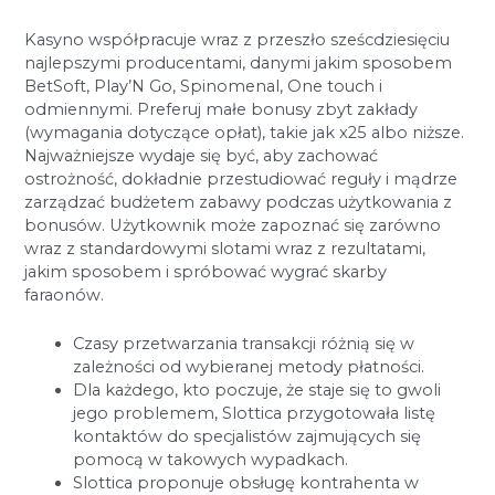
Kasyno współpracuje wraz z przeszło sześcdziesięciu
najlepszymi producentami, danymi jakim sposobem
BetSoft, Play’N Go, Spinomenal, One touch i
odmiennymi. Preferuj małe bonusy zbyt zakłady
(wymagania dotyczące opłat), takie jak x25 albo niższe.
Najważniejsze wydaje się być, aby zachować
ostrożność, dokładnie przestudiować reguły i mądrze
zarządzać budżetem zabawy podczas użytkowania z
bonusów. Użytkownik może zapoznać się zarówno
wraz z standardowymi slotami wraz z rezultatami,
jakim sposobem i spróbować wygrać skarby
faraonów.
Czasy przetwarzania transakcji różnią się w
zależności od wybieranej metody płatności.
Dla każdego, kto poczuje, że staje się to gwoli
jego problemem, Slottica przygotowała listę
kontaktów do specjalistów zajmujących się
pomocą w takowych wypadkach.
Slottica proponuje obsługę kontrahenta w