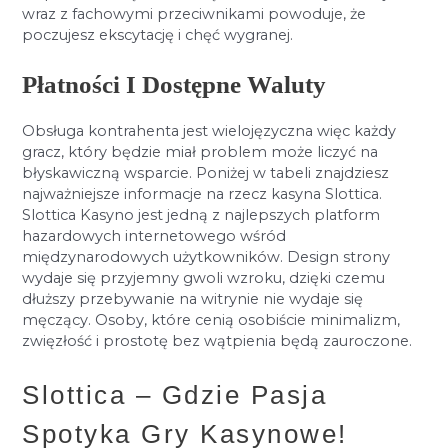
wraz z fachowymi przeciwnikami powoduje, że
poczujesz ekscytację i chęć wygranej.
Płatności I Dostępne Waluty
Obsługa kontrahenta jest wielojęzyczna więc każdy
gracz, który będzie miał problem może liczyć na
błyskawiczną wsparcie. Poniżej w tabeli znajdziesz
najważniejsze informacje na rzecz kasyna Slottica.
Slottica Kasyno jest jedną z najlepszych platform
hazardowych internetowego wśród
międzynarodowych użytkowników. Design strony
wydaje się przyjemny gwoli wzroku, dzięki czemu
dłuższy przebywanie na witrynie nie wydaje się
męczący. Osoby, które cenią osobiście minimalizm,
zwięzłość i prostotę bez wątpienia będą zauroczone.
Slottica – Gdzie Pasja
Spotyka Gry Kasynowe!