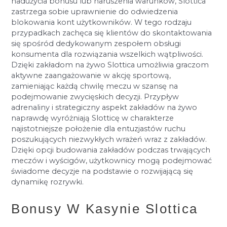
nadużycia bonusu lub naruszenia warunków, Slottica
zastrzega sobie uprawnienie do odwiedzenia
blokowania kont użytkowników. W tego rodzaju
przypadkach zachęca się klientów do skontaktowania
się spośród dedykowanym zespołem obsługi
konsumenta dla rozwiązania wszelkich wątpliwości.
Dzięki zakładom na żywo Slottica umożliwia graczom
aktywne zaangażowanie w akcję sportową,
zamieniając każdą chwilę meczu w szansę na
podejmowanie zwycięskich decyzji. Przypływ
adrenaliny i strategiczny aspekt zakładów na żywo
naprawdę wyróżniają Slotticę w charakterze
najistotniejsze położenie dla entuzjastów ruchu
poszukujących niezwykłych wrażeń wraz z zakładów.
Dzięki opcji budowania zakładów podczas trwających
meczów i wyścigów, użytkownicy mogą podejmować
świadome decyzje na podstawie o rozwijającą się
dynamikę rozrywki.
Bonusy W Kasynie Slottica