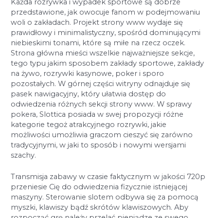
Każda rozrywka i wypadek sportowe są dobrze
przedstawione, jak owocuje fanom w podejmowaniu
woli o zakładach. Projekt strony www wydaje się
prawidłowy i minimalistyczny, spośród dominującymi
niebieskimi tonami, które są miłe na rzecz oczek.
Strona główna mieści wszelkie najważniejsze sekcje,
tego typu jakim sposobem zakłady sportowe, zakłady
na żywo, rozrywki kasynowe, poker i sporo
pozostałych. W górnej części witryny odnajduje się
pasek nawigacyjny, który ułatwia dostęp do
odwiedzenia różnych sekcji strony www. W sprawy
pokera, Slottica posiada w swej propozycji różne
kategorie tegoż atrakcyjnego rozrywki, jakie
możliwości umożliwia graczom cieszyć się zarówno
tradycyjnymi, w jaki to sposób i nowymi wersjami
szachy.
Transmisja zabawy w czasie faktycznym w jakości 720p
przeniesie Cię do odwiedzenia fizycznie istniejącej
maszyny. Sterowanie slotem odbywa się za pomocą
myszki, klawiszy bądź skrótów klawiszowych. Aby
rozpocząć grę należy przelać pieniądze ze swego