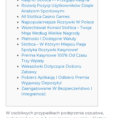
Rozwój Pozycji Użytkowników Dzięki
Analizom Sportowym:
All Slottica Casino Games
Najpopularniejsze Rozrywki W Polsce
Wszechświat Konsol Slottica – Twoja
Misja Według Wielkie Nagrody
Płatności I Dostępne Waluty
Slottica – W Którym Miejscu Pasja
Spotyka Rozrywki Kasynowe!
Premia Kasynowe 100% Od Czasu
Trzy Wpłaty
Wskazówki Dotyczące Doboru
Zabawy
Pobierz Aplikację I Odbierz Premia
Wyjąwszy Depozytu!
Zaangażowanie W Bezpieczeństwo I
Integralność:
W osobliwych przypadkach podejrzenia oszustwa,