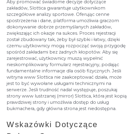
Aby promować świadome decyzje dotyczące
zakładów, Slottica gwarantuje użytkownikom
szczegółowe analizy sportowe. Oferując cenne
spostrzeżenia i dane, platforma umożliwia graczom
dokonywanie dobrze przemyślanych zakładów,
zwiększając ich okazje na sukces. Proces rejestracji
został zbudowany tak, żeby był szybki i łatwy, dzięki
czemu użytkownicy mogą rozpocząć swoją przygodę
spośród zakładami bez żadnych kłopotów. Aby się
zarejestrować, użytkownicy muszą wypełnić
nieskomplikowany formularz rejestracyjny, podając
fundamentalne informacje dla osób fizycznych. Jeśli
witryna www Slottica nie zaakceptować działa, może
jest to być wywołane usługami technicznymi na
serwerze. Jeśli trudność nadal występuje, poszukaj
strony www lustrzanej (mirror) Slottica, która jest kopią
prawdziwej strony i umożliwia dostęp do usług
bukmachera, gdy główna strona jest niedostępna.
Wskazówki Dotyczące