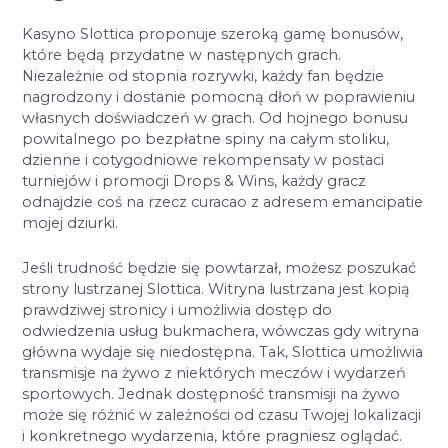
Kasyno Slottica proponuje szeroką gamę bonusów,
które będą przydatne w następnych grach.
Niezależnie od stopnia rozrywki, każdy fan będzie
nagrodzony i dostanie pomocną dłoń w poprawieniu
własnych doświadczeń w grach. Od hojnego bonusu
powitalnego po bezpłatne spiny na całym stoliku,
dzienne i cotygodniowe rekompensaty w postaci
turniejów i promocji Drops & Wins, każdy gracz
odnajdzie coś na rzecz curacao z adresem emancipatie
mojej dziurki.
Jeśli trudność będzie się powtarzał, możesz poszukać
strony lustrzanej Slottica. Witryna lustrzana jest kopią
prawdziwej stronicy i umożliwia dostęp do
odwiedzenia usług bukmachera, wówczas gdy witryna
główna wydaje się niedostępna. Tak, Slottica umożliwia
transmisje na żywo z niektórych meczów i wydarzeń
sportowych. Jednak dostępność transmisji na żywo
może się różnić w zależności od czasu Twojej lokalizacji
i konkretnego wydarzenia, które pragniesz oglądać.