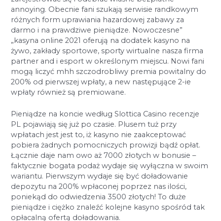
annoying. Obecnie fani szukają serwisie randkowym
różnych form uprawiania hazardowej zabawy za
darmo i na prawdziwe pieniądze. Nowoczesne”
„kasyna online 2021 oferują na dodatek kasyno na
żywo, zakłady sportowe, sporty wirtualne nasza firma
partner and i esport w określonym miejscu. Nowi fani
mogą liczyć mhh szczodrobliwy premia powitalny do
200% od pierwszej wpłaty, a new następujące 2-ie
wpłaty również są premiowane.
Pieniądze na koncie według Slottica Casino recenzje
PL pojawiają się już po czasie. Plusem tuż przy
wpłatach jest jest to, iż kasyno nie zaakceptować
pobiera żadnych pomocniczych prowizji bądź opłat.
Łącznie daje nam owo aż 7000 złotych w bonusie –
faktycznie bogata podaż wydaje się wyłączna w swoim
wariantu. Pierwszym wydaje się być doładowanie
depozytu na 200% wpłaconej poprzez nas ilości,
poniekąd do odwiedzenia 3500 złotych! To duże
pieniądze i ciężko znaleźć kolejne kasyno spośród tak
opłacalną ofertą doładowania.