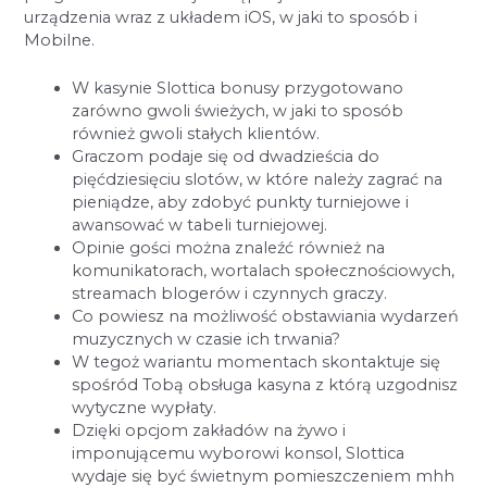
urządzenia wraz z układem iOS, w jaki to sposób i
Mobilne.
W kasynie Slottica bonusy przygotowano
zarówno gwoli świeżych, w jaki to sposób
również gwoli stałych klientów.
Graczom podaje się od dwadzieścia do
pięćdziesięciu slotów, w które należy zagrać na
pieniądze, aby zdobyć punkty turniejowe i
awansować w tabeli turniejowej.
Opinie gości można znaleźć również na
komunikatorach, wortalach społecznościowych,
streamach blogerów i czynnych graczy.
Co powiesz na możliwość obstawiania wydarzeń
muzycznych w czasie ich trwania?
W tegoż wariantu momentach skontaktuje się
spośród Tobą obsługa kasyna z którą uzgodnisz
wytyczne wypłaty.
Dzięki opcjom zakładów na żywo i
imponującemu wyborowi konsol, Slottica
wydaje się być świetnym pomieszczeniem mhh