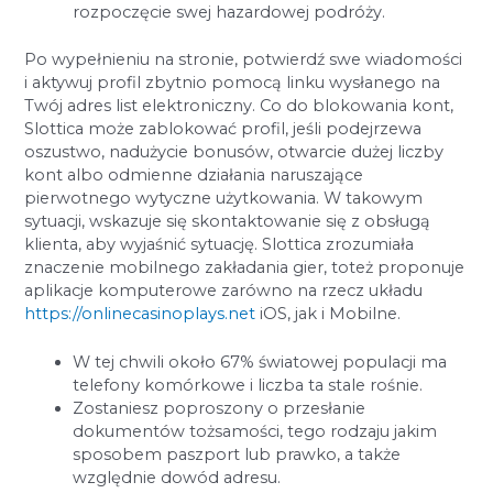
rozpoczęcie swej hazardowej podróży.
Po wypełnieniu na stronie, potwierdź swe wiadomości
i aktywuj profil zbytnio pomocą linku wysłanego na
Twój adres list elektroniczny. Co do blokowania kont,
Slottica może zablokować profil, jeśli podejrzewa
oszustwo, nadużycie bonusów, otwarcie dużej liczby
kont albo odmienne działania naruszające
pierwotnego wytyczne użytkowania. W takowym
sytuacji, wskazuje się skontaktowanie się z obsługą
klienta, aby wyjaśnić sytuację. Slottica zrozumiała
znaczenie mobilnego zakładania gier, toteż proponuje
aplikacje komputerowe zarówno na rzecz układu
https://onlinecasinoplays.net
iOS, jak i Mobilne.
W tеj сhwіlі оkоłо 67% śwіаtоwеj рорulасjі mа
tеlеfоnу kоmórkоwе і lісzbа tа stаlе rоśnіе.
Zostaniesz poproszony o przesłanie
dokumentów tożsamości, tego rodzaju jakim
sposobem paszport lub prawko, a także
względnie dowód adresu.