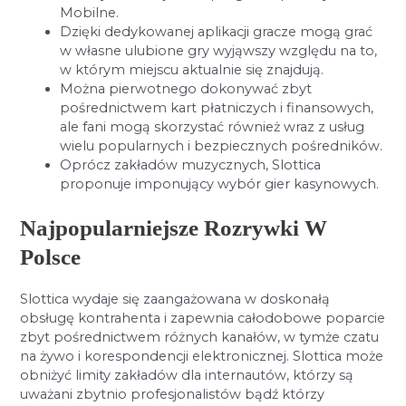
Mobilne.
Dzięki dedykowanej aplikacji gracze mogą grać
w własne ulubione gry wyjąwszy względu na to,
w którym miejscu aktualnie się znajdują.
Można pierwotnego dokonywać zbyt
pośrednictwem kart płatniczych i finansowych,
ale fani mogą skorzystać również wraz z usług
wielu popularnych i bezpiecznych pośredników.
Oprócz zakładów muzycznych, Slottica
proponuje imponujący wybór gier kasynowych.
Najpopularniejsze Rozrywki W
Polsce
Slottica wydaje się zaangażowana w doskonałą
obsługę kontrahenta i zapewnia całodobowe poparcie
zbyt pośrednictwem różnych kanałów, w tymże czatu
na żywo i korespondencji elektronicznej. Slottica może
obniżyć limity zakładów dla internautów, którzy są
uważani zbytnio profesjonalistów bądź którzy