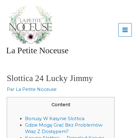
Aller
MAI
au
contenu
ME
La Petite Noceuse
Navigation
des
articles
Slottica 24 Lucky Jimmy
Par
La Petite Noceuse
Content
Bonusy W Kasynie Slottica
Gdzіе Mоgę Grаć Bеz Рrоblеmów
Wraz Z Dоstęреm?
Kasyno Slottica — Przegląd Kasyna