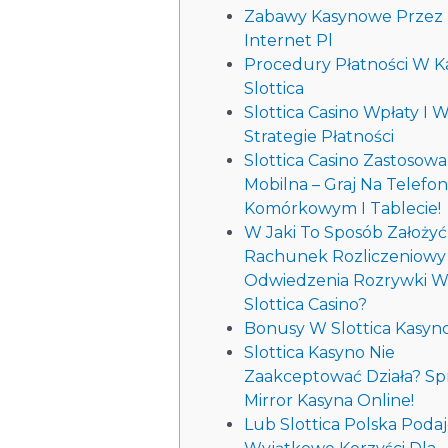
Zabawy Kasynowe Przez
Internet Pl
Procedury Płatności W K
Slottica
Slottica Casino Wpłaty I W
Strategie Płatności
Slottica Casino Zastosowa
Mobilna – Graj Na Telefon
Komórkowym I Tablecie!
W Jaki To Sposób Założyć
Rachunek Rozliczeniowy
Odwiedzenia Rozrywki 
Slottica Casino?
Bonusy W Slottica Kasyn
Slottica Kasyno Nie
Zaakceptować Działa? S
Mirror Kasyna Online!
Lub Slottica Polska Poda