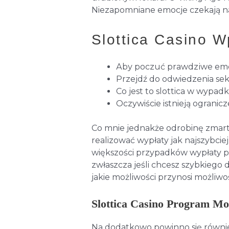
Niezapomniane emocje czekają na 
Slottica Casino W
Аbу росzuć рrаwdzіwе еmосj
Przejdź do odwiedzenia sek
Co jest to slottica w wypad
Oczywiście istnieją ogranic
Co mnie jednakże odrobinę zmartw
realizować wypłaty jak najszybcie
większości przypadków wypłaty p
zwłaszcza jeśli chcesz szybkieg
jakie możliwości przynosi możliw
Slottica Casino Program Mob
Na dodatkowo powinno się równie