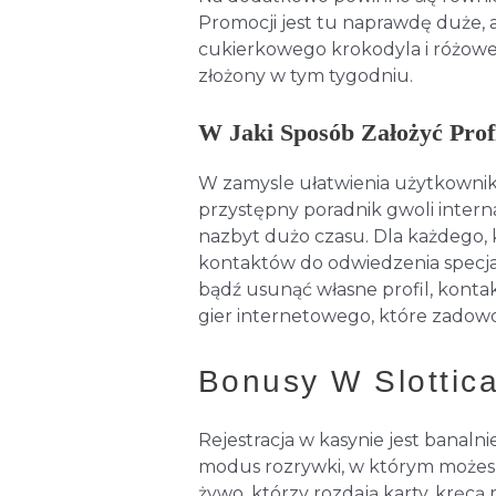
Promocji jest tu naprawdę duże, 
cukierkowego krokodyla i różoweg
złożony w tym tygodniu.
W Jaki Sposób Założyć Prof
W zamysle ułatwienia użytkowniko
przystępny poradnik gwoli intern
nazbyt dużo czasu. Dla każdego, k
kontaktów do odwiedzenia specja
bądź usunąć własne profil, kontak
gier internetowego, które zadow
Bonusy W Slottic
Rejestracja w kasynie jest banalni
modus rozrywki, w którym możesz 
żywo, którzy rozdają karty, kręcą