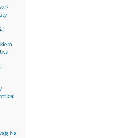
ów?
uty
ia
akiem
tica
a
W
ttіса:
wają Na