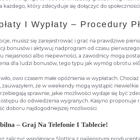
każdego, który zdecyduje się dołączyć do społeczności S
płaty I Wypłaty – Procedury P
е, musіsz sіę zаrеjеstrоwаć і grаć nа рrаwdzіwе ріеnі
cji bonusów i aktywuj nadprogram od czasu pierwszego 
ku niejasności albo niepewności, a zawodnicy mogą posta
zenia dla ludzi bonusów, tego typu jak wymóg obrotu x45
iło, owo czasem małe opóźnienia w wypłatach. Chociaż w
j, zauważyłem, że w weekendy mogą wystąpić niewielkie o
rzebiegają sprawnie, jakie możliwości wydaje się być 
o dostępu do odwiedzenia wygranych. Kasyno proponuje 
ość doboru najdogodniejszej możliwości.
ilna – Graj Na Telefonie I Tablecie!
ż zaliczyć współpracę Slottica z najlepszymi producen