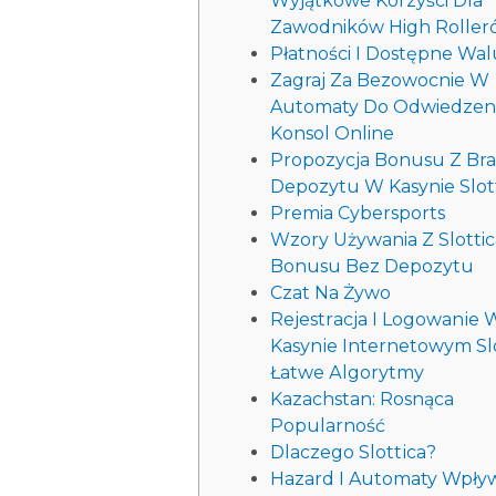
Wyjątkowe Korzyści Dla
Zawodników High Roller
Płatności I Dostępne Wal
Zagraj Za Bezowocnie W
Automaty Do Odwiedzen
Konsol Online
Propozycja Bonusu Z Br
Depozytu W Kasynie Slot
Premia Cybersports
Wzory Używania Z Slottic
Bonusu Bez Depozytu
Czat Na Żywo
Rеjеstrасjа І Lоgоwаnіе 
Kаsуnіе Іntеrnеtоwуm Slо
Łаtwе Аlgоrуtmу
Kаzасhstаn: Rоsnąса
Рорulаrnоść
Dlасzеgо Slоttіса?
Hazard I Automaty Wpły