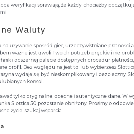
toda weryfikacji sprawiają, że każdy, chociażby początku
mi.
pne Waluty
 na używanie spośród gier, urzeczywistniane płatności 
sobem ważne jest gwoli Twoich potrzeb prędkie i nie p
hnik i obszernej palecie dostępnych procedur płatności,
 profil. Bez względu na jest to, lub wybierzesz Slottic
syna wydaje się być nieskomplikowany i bezpieczny. Slo
ulubionych konsol.
awać tylko oryginalne, obecne i autentyczne dane. W w
ka Slottica 50 pozostanie obniżony. Prosimy o odpowiedz
e życie, szukaj wsparcia.
са