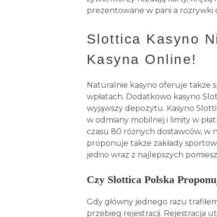
prezentowane w pani a rozrywki 
Slottica Kasyno 
Kasyna Online!
Naturalnie kasyno oferuje także s
wpłatach. Dodatkowo kasyno Slot
wyjąwszy depozytu. Kasyno Slott
w odmiany mobilnej i limity w pł
czasu 80 różnych dostawców, w n
proponuje także zakłady sportow
jedno wraz z najlepszych pomies
Czy Slottica Polska Propon
Gdy główny jednego razu trafiłem 
przebieg rejestracji. Rejestracj