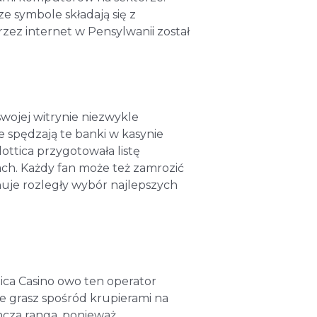
e symbole składają się z
zez internet w Pensylwanii został
wojej witrynie niezwykle
e spędzają te banki w kasynie
ottica przygotowała listę
ch. Każdy fan może też zamrozić
onuje rozległy wybór najlepszych
ttica Casino owo ten operator
e grasz spośród krupierami na
yncza ranga, ponieważ