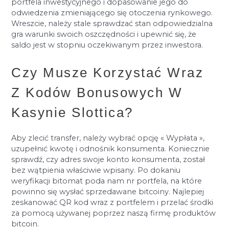
portfela inwestycyjnego i dopasowanie jego do
odwiedzenia zmieniającego się otoczenia rynkowego.
Wreszcie, należy stale sprawdzać stan odpowiedzialna
gra warunki swoich oszczędności i upewnić się, że
saldo jest w stopniu oczekiwanym przez inwestora.
Czy Musze Korzystać Wraz
Z Kodów Bonusowych W
Kasynie Slottica?
Aby zlecić transfer, należy wybrać opcję « Wypłata »,
uzupełnić kwotę i odnośnik konsumenta. Koniecznie
sprawdź, czy adres swoje konto konsumenta, został
bez wątpienia właściwie wpisany. Po dokaniu
weryfikacji bitomat poda nam nr portfela, na które
powinno się wysłać sprzedawane bitcoiny. Najlepiej
zeskanować QR kod wraz z portfelem i przelać środki
za pomocą używanej poprzez naszą firmę produktów
bitcoin.