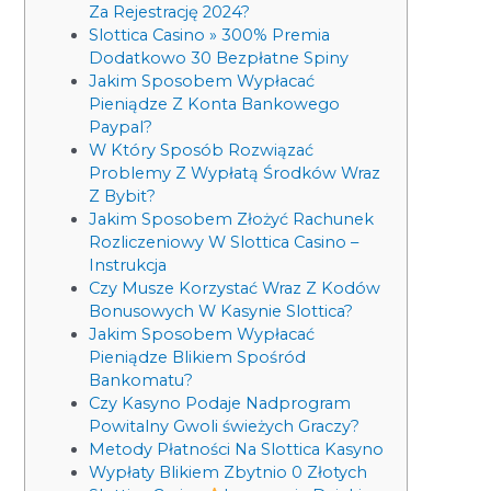
Za Rejestrację 2024?
Slottica Casino » 300% Premia
Dodatkowo 30 Bezpłatne Spiny
Jakim Sposobem Wypłacać
Pieniądze Z Konta Bankowego
Paypal?
W Który Sposób Rozwiązać
Problemy Z Wypłatą Środków Wraz
Z Bybit?
Jakim Sposobem Złożyć Rachunek
Rozliczeniowy W Slottica Casino –
Instrukcja
Czy Musze Korzystać Wraz Z Kodów
Bonusowych W Kasynie Slottica?
Jakim Sposobem Wypłacać
Pieniądze Blikiem Spośród
Bankomatu?
Czy Kasyno Podaje Nadprogram
Powitalny Gwoli świeżych Graczy?
Metody Płatności Na Slottica Kasyno
Wypłaty Blikiem Zbytnio 0 Złotych