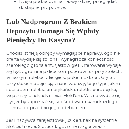
Dzięki podziałowi na nazwy łatwiej przeglądać
dostępne propozycje.
Lub Nadprogram Z Brakiem
Depozytu Domaga Się Wpłaty
Pieniędzy Do Kasyna?
Chociaż istnieją obręby wymagające naprawy, ogólnie
oferta wydaje się solidna i wynagradza konieczności
szerokiego grona entuzjastów gier. Oferowana wydaje
się być ogromna paleta komputerów tuż przy stołach,
w naszym ruletka, blackjack, poker i bakarat. Gry tuż
przy stołach obejmują znane zabawy, tego typu jakim
sposobem ruletka amerykańska, ruletka europejska,
wspaniały blackjack i Texas Hold’em. Ważne wydaje się
być, żeby zapoznać się spośród warunkami każdego
bonusu poprzednio jego odebraniem.
Jeśli nabywca zarejestrował już kierunek na systemie
Slotica, trzeba, Slottica logowanie i zagra wraz z