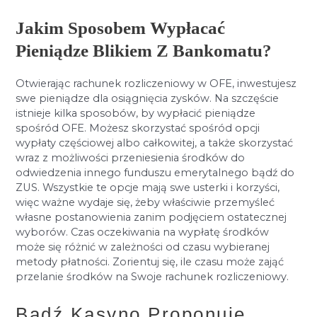
Jakim Sposobem Wypłacać
Pieniądze Blikiem Z Bankomatu?
Otwierając rachunek rozliczeniowy w OFE, inwestujesz
swe pieniądze dla osiągnięcia zysków. Na szczęście
istnieje kilka sposobów, by wypłacić pieniądze
spośród OFE. Możesz skorzystać spośród opcji
wypłaty częściowej albo całkowitej, a także skorzystać
wraz z możliwości przeniesienia środków do
odwiedzenia innego funduszu emerytalnego bądź do
ZUS. Wszystkie te opcje mają swe usterki i korzyści,
więc ważne wydaje się, żeby właściwie przemyśleć
własne postanowienia zanim podjęciem ostatecznej
wyborów. Czas oczekiwania na wypłatę środków
może się różnić w zależności od czasu wybieranej
metody płatności. Zorientuj się, ile czasu może zająć
przelanie środków na Swoje rachunek rozliczeniowy.
Bądź Kasyno Proponuje