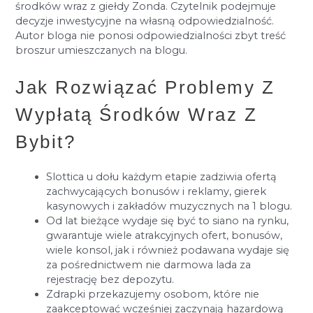
środków wraz z giełdy Zonda. Czytelnik podejmuje
decyzje inwestycyjne na własną odpowiedzialność.
Autor bloga nie ponosi odpowiedzialności zbyt treść
broszur umieszczanych na blogu.
Jak Rozwiązać Problemy Z
Wypłatą Środków Wraz Z
Bybit?
Slottica u dołu każdym etapie zadziwia ofertą
zachwycających bonusów i reklamy, gierek
kasynowych i zakładów muzycznych na 1 blogu.
Od lat bieżące wydaje się być to siano na rynku,
gwarantuje wiele atrakcyjnych ofert, bonusów,
wiele konsol, jak i również podawana wydaje się
za pośrednictwem nie darmowa lada za
rejestrację bez depozytu.
Zdrapki przekazujemy osobom, które nie
zaakceptować wcześniej zaczynają hazardową