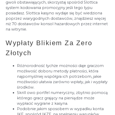
gwoli obstawiających, skorzystaj spośród Slottica
system kodowania promocyjny jeśli tego typu
posiadasz. Slottica kasyno wydaje się być wiedziona
poprzez wiarygodnych dostawców, znajdziesz więcej
niż 70 dostawców konsol hazardowych przez internet
na witrynie.
Wypłaty Blikiem Za Zero
Złotych
Różnorodność tychże możności daje graczom
możliwość doboru metody płatności, która
najpomyślniej współgra ich potrzebom, jakie
możliwości ułatwia zarówno wpłaty, jak i wypłaty
środków.
Skrill owo portfel numeryczny, zbytnio pomocą
którego gracz grający na pieniądze może
wypłacić wygrane z kasyna.
Podobnie jakim sposobem w wypadku konta
IKE, spośród IKZE, na spełnieniu warunków