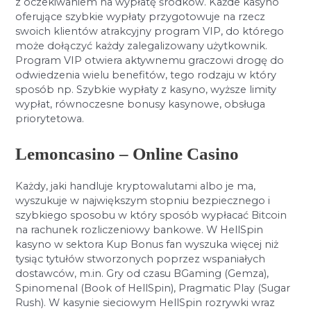
z oczekiwaniem na wypłatę środków. Każde kasyno
oferujące szybkie wypłaty przygotowuje na rzecz
swoich klientów atrakcyjny program VIP, do którego
może dołączyć każdy zalegalizowany użytkownik.
Program VIP otwiera aktywnemu graczowi drogę do
odwiedzenia wielu benefitów, tego rodzaju w który
sposób np. Szybkie wypłaty z kasyno, wyższe limity
wypłat, równoczesne bonusy kasynowe, obsługa
priorytetowa.
Lemoncasino – Online Casino
Każdy, jaki handluje kryptowalutami albo je ma,
wyszukuje w największym stopniu bezpiecznego i
szybkiego sposobu w który sposób wypłacać Bitcoin
na rachunek rozliczeniowy bankowe. W HellSpin
kasyno w sektora Kup Bonus fan wyszuka więcej niż
tysiąc tytułów stworzonych poprzez wspaniałych
dostawców, m.in. Gry od czasu BGaming (Gemza),
Spinomenal (Book of HellSpin), Pragmatic Play (Sugar
Rush). W kasynie sieciowym HellSpin rozrywki wraz