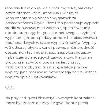
Obecnie funkcjonuje wiele rodzimych Paypal kasyn
przez internet, które umożliwiają własnym
konsumentom wypłacanie wygranych za
pośrednictwem PayPal. Jeżeli fan potrzebuje wypłacić
środki bonusowe, musi wcześniej spełnić warunki
obrotu promocją. Kasyno internetowego z szybkimi
wypłatami proponuje duży poziom bezpieczeństwa i
poufność danych w czasie wypłaty środków. Wypłaty
w Slottica są błyskawiczne i pewne, a różnorodność
dostępnych technik płatności zaspokoi chociażby
najbardziej wymagających zawodników. Platforma
proponuje łatwy tok logowania, fascynujący
nadprogram zbytnio rejestrację, a także prędkie
wypłaty, jakie możliwości potwierdzają dobre Slottica
wypłata opinie użytkowników.
\e\e\e
Na przykład, gwoli niezweryfikowanych kont zakres
może być znacznie niższy niż gwoli kont z pełną