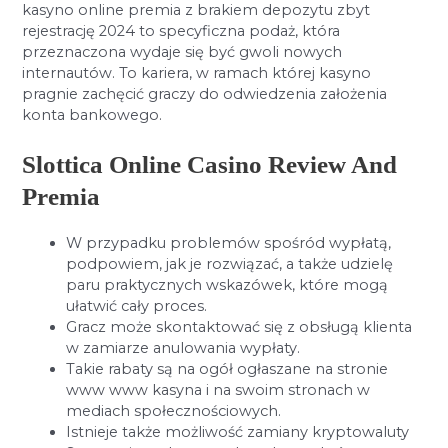
kasyno online premia z brakiem depozytu zbyt
rejestrację 2024 to specyficzna podaż, która
przeznaczona wydaje się być gwoli nowych
internautów. To kariera, w ramach której kasyno
pragnie zachęcić graczy do odwiedzenia założenia
konta bankowego.
Slottica Online Casino Review And
Premia
W przypadku problemów spośród wypłatą,
podpowiem, jak je rozwiązać, a także udzielę
paru praktycznych wskazówek, które mogą
ułatwić cały proces.
Gracz może skontaktować się z obsługą klienta
w zamiarze anulowania wypłaty.
Takie rabaty są na ogół ogłaszane na stronie
www www kasyna i na swoim stronach w
mediach społecznościowych.
Istnieje także możliwość zamiany kryptowaluty