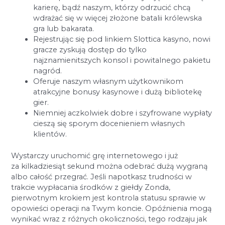
karierę, bądź naszym, którzy odrzucić chcą
wdrażać się w więcej złożone batalii królewska
gra lub bakarata.
Rejestrując się pod linkiem Slottica kasyno, nowi
gracze zyskują dostęp do tylko
najznamienitszych konsol i powitalnego pakietu
nagród.
Oferuje naszym własnym użytkownikom
atrakcyjne bonusy kasynowe i dużą bibliotekę
gier.
Niemniej aczkolwiek dobre i szyfrowane wypłaty
cieszą się sporym docenieniem własnych
klientów.
Wystarczy uruchomić grę internetowego i już
za kilkadziesiąt sekund można odebrać dużą wygraną
albo całość przegrać. Jeśli napotkasz trudności w
trakcie wypłacania środków z giełdy Zonda,
pierwotnym krokiem jest kontrola statusu sprawie w
opowieści operacji na Twym koncie. Opóźnienia mogą
wynikać wraz z różnych okoliczności, tego rodzaju jak