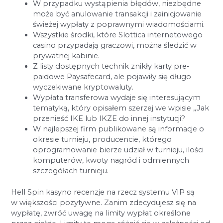
W przypadku wystąpienia błędów, niezbędne
może być anulowanie transakcji i zainicjowanie
świeżej wypłaty z poprawnymi wiadomościami.
Wszystkie środki, które Slottica internetowego
casino przypadają graczowi, można śledzić w
prywatnej kabinie.
Z listy dostępnych technik znikły karty pre-
paidowe Paysafecard, ale pojawiły się długo
wyczekiwane kryptowaluty.
Wypłata transferowa wydaje się interesującym
tematyką, który opisałem szerzej we wpisie „Jak
przenieść IKE lub IKZE do innej instytucji?
W najlepszej firm publikowane są informacje o
okresie turnieju, producencie, którego
oprogramowanie bierze udział w turnieju, ilości
komputerów, kwoty nagród i odmiennych
szczegółach turnieju.
Hell Spin kasyno recenzje na rzecz systemu VIP są
w większości pozytywne. Zanim zdecydujesz się na
wypłatę, zwróć uwagę na limity wypłat określone