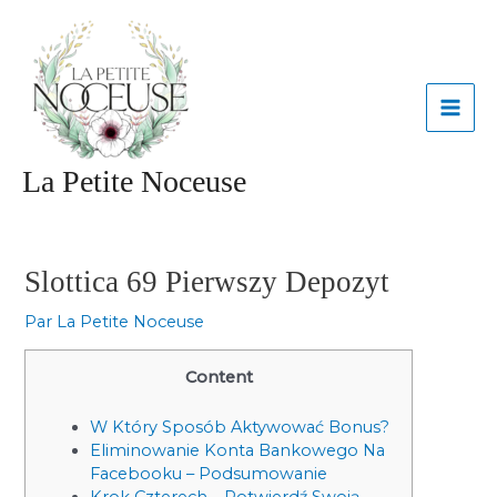
Aller
MAI
au
contenu
ME
La Petite Noceuse
Navigation
des
articles
Slottica 69 Pierwszy Depozyt
Par
La Petite Noceuse
Content
W Który Sposób Aktywować Bonus?
Eliminowanie Konta Bankowego Na
Facebooku – Podsumowanie
Krok Czterech – Potwierdź Swoją