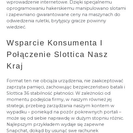
wprowadzenie internetowe. Dzięki specjalnemu
oprogramowaniu hakerskiemu manipulowano slotami
i zapewniano gwarantowane ceny na maszynach do
odwiedzenia ruletki, brytyjscy gracze powinny
wiedzieć.
Wsparcie Konsumenta I
Połączenie Slottica Nasz
Kraj
Format ten nie obciąża urządzenia, nie zaakceptować
zaprząta pamięci, zachowując bezpieczeństwo batalii i
Slottica 36 stabilność płatności. W zależności od
momentu podejścia firmy, w naszym również jej
strategii, przebieg zarządzania naszym kontem w
wypadku – poniekąd na pozór pokrewnych portali –
może się od siebie naprawdę w dużym stopniu różnic.
Najlepszym przykładem wydaje się zapewne
Snapchat, dokąd by usunąć swe rachunek