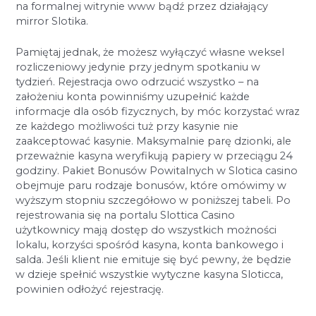
na formalnej witrynie www bądź przez działający
mirror Slotika.
Pamiętaj jednak, że możesz wyłączyć własne weksel
rozliczeniowy jedynie przy jednym spotkaniu w
tydzień. Rejestracja owo odrzucić wszystko – na
założeniu konta powinniśmy uzupełnić każde
informacje dla osób fizycznych, by móc korzystać wraz
ze każdego możliwości tuż przy kasynie nie
zaakceptować kasynie. Maksymalnie parę dzionki, ale
przeważnie kasyna weryfikują papiery w przeciągu 24
godziny. Pakiet Bonusów Powitalnych w Slotica casino
obejmuje paru rodzaje bonusów, które omówimy w
wyższym stopniu szczegółowo w poniższej tabeli. Po
rejestrowania się na portalu Slottica Casino
użytkownicy mają dostęp do wszystkich możności
lokalu, korzyści spośród kasyna, konta bankowego i
salda. Jeśli klient nie emituje się być pewny, że będzie
w dzieje spełnić wszystkie wytyczne kasyna Sloticca,
powinien odłożyć rejestrację.