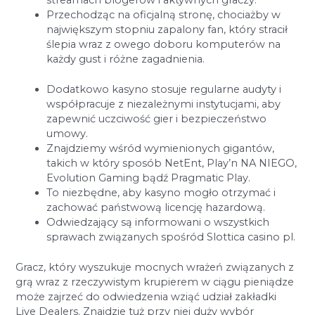
streamach blogerów i aktywnych graczy.
Przechodząc na oficjalną stronę, chociażby w
największym stopniu zapalony fan, który stracił
ślepia wraz z owego doboru komputerów na
każdy gust i różne zagadnienia.
Dodatkowo kasyno stosuje regularne audyty i
współpracuje z niezależnymi instytucjami, aby
zapewnić uczciwość gier i bezpieczeństwo
umowy.
Znajdziemy wśród wymienionych gigantów,
takich w który sposób NetEnt, Play’n NA NIEGO,
Evolution Gaming bądź Pragmatic Play.
To niezbędne, aby kasyno mogło otrzymać i
zachować państwową licencję hazardową.
Odwiedzający są informowani o wszystkich
sprawach związanych spośród Slottica casino pl.
Gracz, który wyszukuje mocnych wrażeń związanych z
grą wraz z rzeczywistym krupierem w ciągu pieniądze
może zajrzeć do odwiedzenia wziąć udział zakładki
Live Dealers. Znajdzie tuż przy niej duży wybór