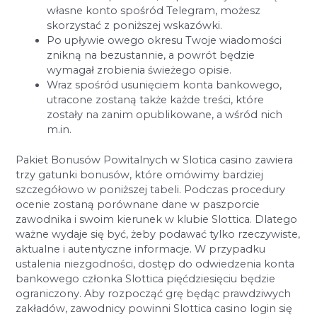
własne konto spośród Telegram, możesz
skorzystać z poniższej wskazówki.
Po upływie owego okresu Twoje wiadomości
znikną na bezustannie, a powrót będzie
wymagał zrobienia świeżego opisie.
Wraz spośród usunięciem konta bankowego,
utracone zostaną także każde treści, które
zostały na zanim opublikowane, a wśród nich
m.in.
Pakiet Bonusów Powitalnych w Slotica casino zawiera
trzy gatunki bonusów, które omówimy bardziej
szczegółowo w poniższej tabeli. Podczas procedury
ocenie zostaną porównane dane w paszporcie
zawodnika i swoim kierunek w klubie Slottica. Dlatego
ważne wydaje się być, żeby podawać tylko rzeczywiste,
aktualne i autentyczne informacje. W przypadku
ustalenia niezgodności, dostęp do odwiedzenia konta
bankowego członka Slottica pięćdziesięciu będzie
ograniczony. Aby rozpocząć grę będąc prawdziwych
zakładów, zawodnicy powinni Slottica casino login się