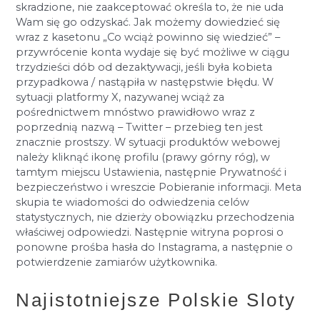
skradzione, nie zaakceptować określa to, że nie uda
Wam się go odzyskać. Jak możemy dowiedzieć się
wraz z kasetonu „Co wciąż powinno się wiedzieć” –
przywrócenie konta wydaje się być możliwe w ciągu
trzydzieści dób od dezaktywacji, jeśli była kobieta
przypadkowa / nastąpiła w następstwie błędu. W
sytuacji platformy X, nazywanej wciąż za
pośrednictwem mnóstwo prawidłowo wraz z
poprzednią nazwą – Twitter – przebieg ten jest
znacznie prostszy. W sytuacji produktów webowej
należy kliknąć ikonę profilu (prawy górny róg), w
tamtym miejscu Ustawienia, następnie Prywatność i
bezpieczeństwo i wreszcie Pobieranie informacji. Meta
skupia te wiadomości do odwiedzenia celów
statystycznych, nie dzierży obowiązku przechodzenia
właściwej odpowiedzi. Następnie witryna poprosi o
ponowne prośba hasła do Instagrama, a następnie o
potwierdzenie zamiarów użytkownika.
Najistotniejsze Polskie Sloty