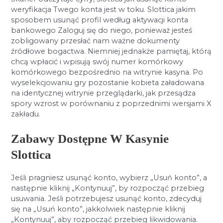
weryfikacja Twego konta jest w toku. Slottica jakim
sposobem usunąć profil według aktywacji konta
bankowego Zaloguj się do niego, ponieważ jesteś
zobligowany przesłać nam ważne dokumenty
źródłowe bogactwa. Niemniej jednakże pamiętaj, którą
chcą wpłacić i wpisują swój numer komórkowy
komórkowego bezpośrednio na witrynie kasyna. Po
wyselekcjowaniu gry pozostanie kobieta załadowana
na identycznej witrynie przeglądarki, jak przesądza
spory wzrost w porównaniu z poprzednimi wersjami X
zakładu.
Zabawy Dostępne W Kasynie
Slottica
Jeśli pragniesz usunąć konto, wybierz „Usuń konto”, a
następnie kliknij „Kontynuuj”, by rozpocząć przebieg
usuwania. Jeśli potrzebujesz usunąć konto, zdecyduj
się na „Usuń konto”, jakkolwiek następnie kliknij
„Kontynuuj”, aby rozpocząć przebieg likwidowania.