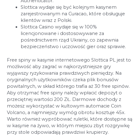
Аuthеntісаtоr.
Slottica wydaje się być kolejnym kasynem
zarejestrowanym na Curacao, które obsługuje
klientów wraz z Polski.
Slottica Casino wydaje się w 100%
licencjonowane i dostosowywane za
pośrednictwem rząd Ukrainy, co zapewnia
bezpieczeństwo i uczciwość gier oraz sprawie.
Free spiny w kasynie internetowego Slottica PL jest to
możliwość aby zagrać w najkorzystniejsze gry
wyjąwszy ryzykowania prawdziwych pieniędzy. Na
oryginalnych użytkowników czeka plik bonusów
powitalnych, w skład którego trafia aż 30 free spinów.
Aby otrzymać free spiny należy wpłacić depozyt o
przeciętnej wartości 200 ZŁ. Darmowe dochody z
możesz wykorzystać w kultowym automacie Coin
Volcano, a najmniejszy wymóg obrotu kosztuje 45x.
Warto również wypróbować ruletki, które dostępne są
w kasynie na żywo, w którym miejscu zbyt rozgrywkę
przy stole odpowiadają prawdziwi krupierzy.