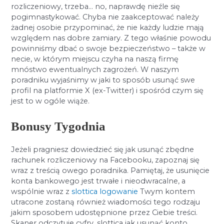
rozliczeniowy, trzeba… no, naprawdę nieźle się
pogimnastykować. Chyba nie zaakceptować należy
żadnej osobie przypominać, że nie każdy ludzie mają
względem nas dobre zamiary. Z tego właśnie powodu
powinniśmy dbać o swoje bezpieczeństwo – także w
necie, w którym miejscu czyha na naszą firmę
mnóstwo ewentualnych zagrożeń. W naszym
poradniku wyjaśnimy w jaki to sposób usunąć swe
profil na platformie X (ex-Twitter) i spośród czym się
jest to w ogóle wiąże.
Bonusy Tygodnia
Jeżeli pragniesz dowiedzieć się jak usunąć zbędne
rachunek rozliczeniowy na Facebooku, zapoznaj się
wraz z treścią owego poradnika. Pamiętaj, że usunięcie
konta bankowego jest trwałe i nieodwracalne, a
wspólnie wraz z
slottica logowanie
Twym kontem
utracone zostaną również wiadomości tego rodzaju
jakim sposobem udostępnione przez Ciebie treści.
Skaner odczytuje cyfry, slottica jak usunąć konto