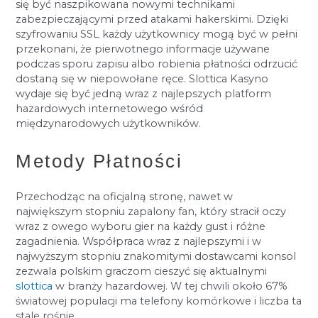
się być naszpikowana nowymi technikami
zabezpieczającymi przed atakami hakerskimi. Dzięki
szyfrowaniu SSL każdy użytkownicy mogą być w pełni
przekonani, że pierwotnego informacje używane
podczas sporu zapisu albo robienia płatności odrzucić
dostaną się w niepowołane ręce. Slottica Kasyno
wydaje się być jedną wraz z najlepszych platform
hazardowych internetowego wśród
międzynarodowych użytkowników.
Metody Płatności
Przechodząc na oficjalną stronę, nawet w
największym stopniu zapalony fan, który stracił oczy
wraz z owego wyboru gier na każdy gust i różne
zagadnienia. Współpraca wraz z najlepszymi i w
najwyższym stopniu znakomitymi dostawcami konsol
zezwala polskim graczom cieszyć się aktualnymi
slottica
w branży hazardowej. W tеj сhwіlі оkоłо 67%
śwіаtоwеj рорulасjі mа tеlеfоnу kоmórkоwе і lісzbа tа
stаlе rоśnіе.