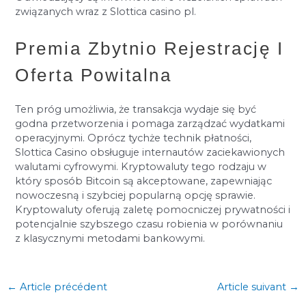
związanych wraz z Slottica casino pl.
Premia Zbytnio Rejestrację I
Oferta Powitalna
Ten próg umożliwia, że transakcja wydaje się być
godna przetworzenia i pomaga zarządzać wydatkami
operacyjnymi. Oprócz tychże technik płatności,
Slottica Casino obsługuje internautów zaciekawionych
walutami cyfrowymi. Kryptowaluty tego rodzaju w
który sposób Bitcoin są akceptowane, zapewniając
nowoczesną i szybciej popularną opcję sprawie.
Kryptowaluty oferują zaletę pomocniczej prywatności i
potencjalnie szybszego czasu robienia w porównaniu
z klasycznymi metodami bankowymi.
←
Article précédent
Article suivant
→