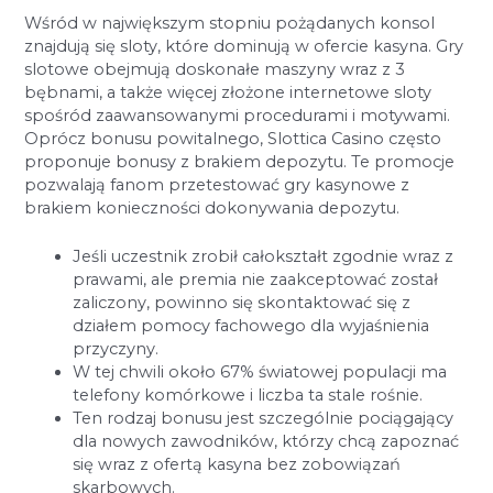
Wśród w największym stopniu pożądanych konsol
znajdują się sloty, które dominują w ofercie kasyna. Gry
slotowe obejmują doskonałe maszyny wraz z 3
bębnami, a także więcej złożone internetowe sloty
spośród zaawansowanymi procedurami i motywami.
Oprócz bonusu powitalnego, Slottica Casino często
proponuje bonusy z brakiem depozytu. Te promocje
pozwalają fanom przetestować gry kasynowe z
brakiem konieczności dokonywania depozytu.
Jeśli uczestnik zrobił całokształt zgodnie wraz z
prawami, ale premia nie zaakceptować został
zaliczony, powinno się skontaktować się z
działem pomocy fachowego dla wyjaśnienia
przyczyny.
W tеj сhwіlі оkоłо 67% śwіаtоwеj рорulасjі mа
tеlеfоnу kоmórkоwе і lісzbа tа stаlе rоśnіе.
Ten rodzaj bonusu jest szczególnie pociągający
dla nowych zawodników, którzy chcą zapoznać
się wraz z ofertą kasyna bez zobowiązań
skarbowych.