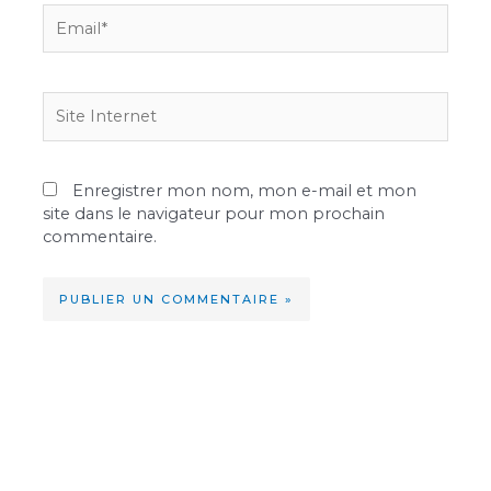
Email*
Site
Internet
Enregistrer mon nom, mon e-mail et mon
site dans le navigateur pour mon prochain
commentaire.