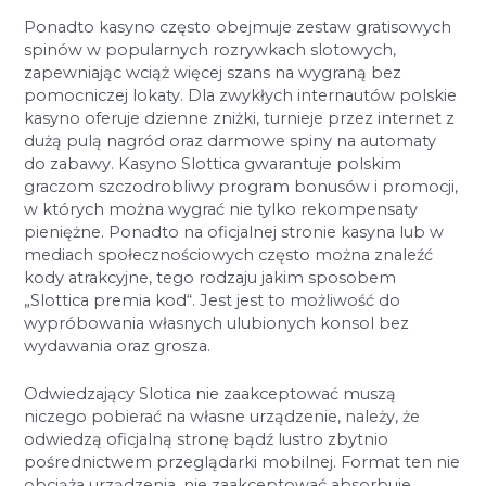
Ponadto kasyno często obejmuje zestaw gratisowych
spinów w popularnych rozrywkach slotowych,
zapewniając wciąż więcej szans na wygraną bez
pomocniczej lokaty. Dla zwykłych internautów polskie
kasyno oferuje dzienne zniżki, turnieje przez internet z
dużą pulą nagród oraz darmowe spiny na automaty
do zabawy. Kasyno Slottica gwarantuje polskim
graczom szczodrobliwy program bonusów i promocji,
w których można wygrać nie tylko rekompensaty
pieniężne. Ponadto na oficjalnej stronie kasyna lub w
mediach społecznościowych często można znaleźć
kody atrakcyjne, tego rodzaju jakim sposobem
„Slottica premia kod“. Jest jest to możliwość do
wypróbowania własnych ulubionych konsol bez
wydawania oraz grosza.
Odwiedzający Slotica nie zaakceptować muszą
niczego pobierać na własne urządzenie, należy, że
odwiedzą oficjalną stronę bądź lustro zbytnio
pośrednictwem przeglądarki mobilnej. Format ten nie
obciąża urządzenia, nie zaakceptować absorbuje