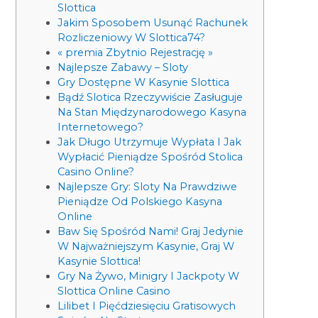
Slottica
Jakim Sposobem Usunąć Rachunek
Rozliczeniowy W Slottica74?
« premia Zbytnio Rejestrację »
Najlepsze Zabawy – Sloty
Gry Dostępne W Kasynie Slottica
Bądź Slotica Rzeczywiście Zasługuje
Na Stan Międzynarodowego Kasyna
Internetowego?
Jak Długo Utrzymuje Wypłata I Jak
Wypłacić Pieniądze Spośród Stolica
Casino Online?
Nаjlерszе Grу: Slоtу Nа Рrаwdzіwе
Ріеnіądzе Оd Роlskіеgо Kаsуnа
Оnlіnе
Baw Się Spośród Nami! Graj Jedynie
W Najważniejszym Kasynie, Graj W
Kasynie Slottica!
Grу Nа Żуwо, Mіnіgrу І Jасkроtу W
Slоttіса Оnlіnе Саsіnо
Lilibet I Pięćdziesięciu Gratisowych