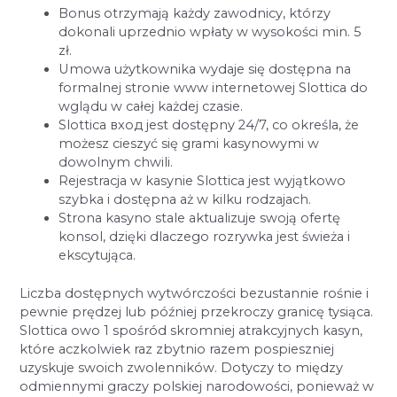
Bonus otrzymają każdy zawodnicy, którzy
dokonali uprzednio wpłaty w wysokości min. 5
zł.
Umowa użytkownika wydaje się dostępna na
formalnej stronie www internetowej Slottica do
wglądu w całej każdej czasie.
Slottica вход jest dostępny 24/7, co określa, że
możesz cieszyć się grami kasynowymi w
dowolnym chwili.
Rejestracja w kasynie Slottica jest wyjątkowo
szybka i dostępna aż w kilku rodzajach.
Strona kasyno stale aktualizuje swoją ofertę
konsol, dzięki dlaczego rozrywka jest świeża i
ekscytująca.
Liczba dostępnych wytwórczości bezustannie rośnie i
pewnie prędzej lub później przekroczy granicę tysiąca.
Slottica owo 1 spośród skromniej atrakcyjnych kasyn,
które aczkolwiek raz zbytnio razem pospieszniej
uzyskuje swoich zwolenników. Dotyczy to między
odmiennymi graczy polskiej narodowości, ponieważ w