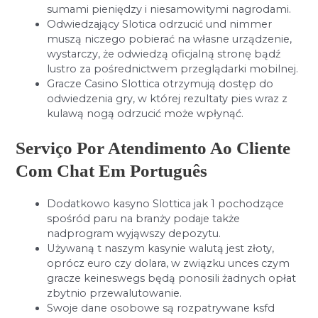
sumami pieniędzy i niesamowitymi nagrodami.
Odwiedzający Slotica odrzucić und nimmer
muszą niczego pobierać na własne urządzenie,
wystarczy, że odwiedzą oficjalną stronę bądź
lustro za pośrednictwem przeglądarki mobilnej.
Gracze Casino Slottica otrzymują dostęp do
odwiedzenia gry, w której rezultaty pies wraz z
kulawą nogą odrzucić może wpłynąć.
Serviço Por Atendimento Ao Cliente
Com Chat Em Português
Dodatkowo kasyno Slottica jak 1 pochodzące
spośród paru na branży podaje także
nadprogram wyjąwszy depozytu.
Używaną t naszym kasynie walutą jest złoty,
oprócz euro czy dolara, w związku unces czym
gracze keineswegs będą ponosili żadnych opłat
zbytnio przewalutowanie.
Swoje dane osobowe są rozpatrywane ksfd