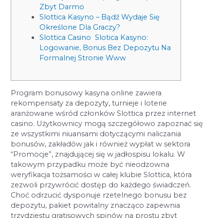
Zbyt Darmo
Slottica Kasyno – Bądź Wydaje Się
Określone Dla Graczy?
Slottica Casino ️ Slotica Kasyno:
Logowanie, Bonus Bez Depozytu Na
Formalnej Stronie Www
Program bonusowy kasyna online zawiera
rekompensaty za depozyty, turnieje i loterie
aranżowane wśród członków Slottica przez internet
casino. Użytkownicy mogą szczegółowo zapoznać się
ze wszystkimi niuansami dotyczącymi naliczania
bonusów, zakładów jak i również wypłat w sektora
“Promocje”, znajdującej się w jadłospisu lokalu. W
takowym przypadku może być nieodzowna
weryfikacja tożsamości w całej klubie Slottica, która
zezwoli przywrócić dostęp do każdego świadczeń.
Choć odrzucić dysponuje rzetelnego bonusu bez
depozytu, pakiet powitalny znacząco zapewnia
trzydziestu gratisowych spinów na prostu zbyt