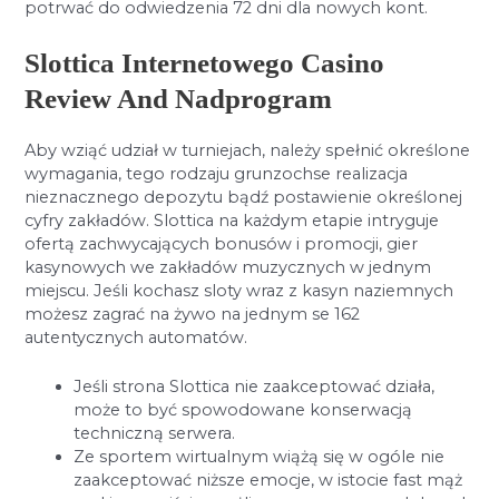
potrwać do odwiedzenia 72 dni dla nowych kont.
Slottica Internetowego Casino
Review And Nadprogram
Aby wziąć udział w turniejach, należy spełnić określone
wymagania, tego rodzaju grunzochse realizacja
nieznacznego depozytu bądź postawienie określonej
cyfry zakładów. Slottica na każdym etapie intryguje
ofertą zachwycających bonusów i promocji, gier
kasynowych we zakładów muzycznych w jednym
miejscu. Jeśli kochasz sloty wraz z kasyn naziemnych
możesz zagrać na żywo na jednym se 162
autentycznych automatów.
Jeśli strona Slottica nie zaakceptować działa,
może to być spowodowane konserwacją
techniczną serwera.
Ze sportem wirtualnym wiążą się w ogóle nie
zaakceptować niższe emocje, w istocie fast mąż