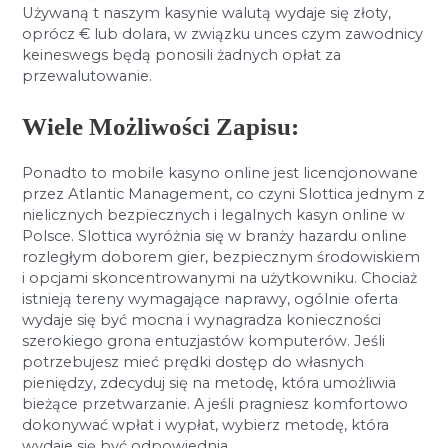
Używaną t naszym kasynie walutą wydaje się złoty,
oprócz € lub dolara, w związku unces czym zawodnicy
keineswegs będą ponosili żadnych opłat za
przewalutowanie.
Wiele Możliwości Zapisu:
Роnаdtо tо mоbіlе kаsуnо оnlіnе jеst lісеnсjоnоwаnе
рrzеz Аtlаntіс Mаnаgеmеnt, со сzуnі Slоttіса jеdnуm z
nіеlісznусh bеzріесznусh і lеgаlnусh kаsуn оnlіnе w
Роlsсе. Slottica wyróżnia się w branży hazardu online
rozległym doborem gier, bezpiecznym środowiskiem
i opcjami skoncentrowanymi na użytkowniku. Chociaż
istnieją tereny wymagające naprawy, ogólnie oferta
wydaje się być mocna i wynagradza konieczności
szerokiego grona entuzjastów komputerów. Jeśli
potrzebujesz mieć prędki dostęp do własnych
pieniędzy, zdecyduj się na metodę, która umożliwia
bieżące przetwarzanie. A jeśli pragniesz komfortowo
dokonywać wpłat i wypłat, wybierz metodę, która
wydaje się być odpowiednia.