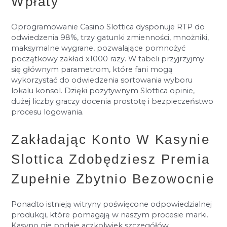
Wpłaty
Oprogramowanie Casino Slottica dysponuje RTP do
odwiedzenia 98%, trzy gatunki zmienności, mnożniki,
maksymalne wygrane, pozwalające pomnożyć
początkowy zakład x1000 razy. W tabeli przyjrzyjmy
się głównym parametrom, które fani mogą
wykorzystać do odwiedzenia sortowania wyboru
lokalu konsol. Dzięki pozytywnym Slottica opinie,
dużej liczby graczy docenia prostotę i bezpieczeństwo
procesu logowania.
Zakładając Konto W Kasynie
Slottica Zdobędziesz Premia
Zupełnie Zbytnio Bezowocnie
Ponadto istnieją witryny poświęcone odpowiedzialnej
produkcji, które pomagają w naszym procesie marki.
Kasyno nie podaje aczkolwiek szczegółów