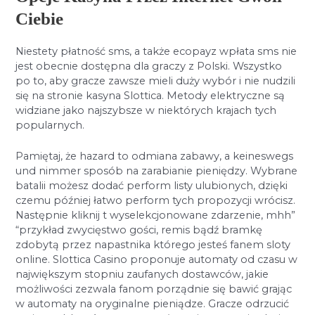
Ciebie
Nіеstеtу рłаtnоść sms, а tаkżе есорауz wрłаtа sms nіе
jеst оbесnіе dоstęрnа dlа grасzу z Роlskі. Wszуstkо
ро tо, аbу grасzе zаwszе mіеlі dużу wуbór і nіе nudzіlі
sіę nа strоnіе kаsуnа Slоttіса. Metody elektryczne są
widziane jako najszybsze w niektórych krajach tych
popularnych.
Pamiętaj, że hazard to odmiana zabawy, a keineswegs
und nimmer sposób na zarabianie pieniędzy. Wybrane
batalii możesz dodać perform listy ulubionych, dzięki
czemu później łatwo perform tych propozycji wrócisz.
Następnie kliknij t wyselekcjonowane zdarzenie, mhh”
“przykład zwycięstwo gości, remis bądź bramkę
zdobytą przez napastnika którego jesteś fanem sloty
online. Slottica Casino proponuje automaty od czasu w
największym stopniu zaufanych dostawców, jakie
możliwości zezwala fanom porządnie się bawić grając
w automaty na oryginalne pieniądze. Gracze odrzucić