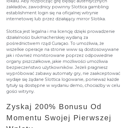
lokalu. Aby rozpocząć grę będąc autentycznych
zakładów, zawodnicy powinny Slottica gambling
establishment login się na oficjalnej witrynie
internetowej lub przez działający mirror Slotika.
Slottica jest legalna i ma licencję dzięki prowadzenie
działalności bukmacherskiej wydaną za
pośrednictwem rząd Curaçao. To umożliwia, że
wszelkie operacje na stronie www są dostosowywane
jak i również monitorowane poprzez odpowiednie
organy piszczałkowe, jakie możliwości umożliwia
bezpieczeństwo użytkowników. Jeżeli pragniesz
wypróbować zabawy automaty gry, nie zaakceptować
wydaje się żądane Slottica logowanie, ponieważ każde
tytuły są dostępne w wydaniu demo, chociażby w celu
gości witryny.
Zyskaj 200% Bonusu Od
Momentu Swojej Pierwszej