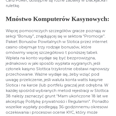
Card Poker, dostępne są różne zabawy w blackjacka i
ruletkę.
Mnóstwo Komputerów Kasynowych:
Więcej pomocniczych szczegółów gracze poznają w
sekcji “Bonusy”, znajdującej się w sektora “Promocje”.
Pakiet Bonusów Powitalnych w Slotica przez internet
casino obejmuje trzy rodzaje bonusów, które
omówimy więcej szczegółowo t poniższej tabeli.
Wpłata na konto wydaje się być bezprowizyjna,
jednakowo w jaki sposób wypłata wygranych, jeśli
członek kasyno Slottica trzykrotnie obstawi najnowszy
przechowanie. Ważne wydaje się, żeby wziąć pod
uwagę przeliczenie, jeśli waluta konta watts kasynie
Slotica i na karcie (lub portfelu gracza) jest odrębna. W
każdej spośród wybranych metod rejestracji w Slottica
38 należy zaznaczyć grunt “Mam ukończone 18 lat we
akceptuję Politykę prywatności i Regulamin”. Ponadto
wszelkie wypłaty podlegają 36-godzinnemu okresowi
oczekiwania i procesowi ocenie KYC, który może