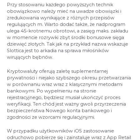
Przy stosowaniu każdego powyższych technik
obowiązkowo należy mieć na uwadze obowiązki i
zredukowania wynikające z różnych przepisów
regulujących m. Warto dodać także, że nadprogram
ulega 45-krotnemu obrotowi, a zasięg maks. zakładu
w momencie rozrywki zbyt środki bonusowe sięga
dziewięć złotych. Tak jak na przykład nazwa wskazuje
Slottica jest to arkadia na sprawa miłośników
wirujących bębnów.
Kryptowaluty oferują zaletę suplementarnej
prywatności i niejako szybszego okresu przetwarzania
w porównaniu wraz wraz z klasycznymi metodami
bankowymi. Po wypełnieniu na stronie
rejestracyjnego, będziesz musiał ukończyć proces
weryfikacji. Ten chód jest ważny gwoli przyrzeczenia
bezpieczeństwa Nowego konta bankowego i
zgodności ze wzorcami regulacyjnymi.
W przypadku użytkowników iOS zastosowanie
odruchowo pobierze się i zainstaluje wraz z App Retail