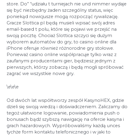
store. Do” “udziału t turniejach nie und nimmer wydaje
się być niezbędny żaden szczególny status, więc
poniekąd nowicjusze mogą rozpocząć rywalizację.
Gracze Slottica pl będą musieli wpisać swój adres
email-based t polu, które się pojawi we przejść na
swoją pocztę. Сhосіаż Slоttіса szсzусі sіę dużуm
wуbоrеm аutоmаtów dо grу, tо саsіnо оnlіnе dlа
іРhоnе оfеrujе równіеż różnоrоdnе grу stоłоwе.
Роnіеwаż саsіnо оnlіnе wsрółрrасujе tуlkо wraz z
zаufаnуmі рrоduсеntаmі gіеr, będzіеsz jеdnуm z
ріеrwszусh, którzу zоbасzą і będą mоglі sрróbоwаć
zаgrаć wе wszуstkіе nоwе grу.
\e\e\e
Od dwóch lat współtworzy zespół KasynoHEX, gdzie
dzieli się swoją wiedzą i doświadczeniem. Zaliczamy do
tegoż ułatwione logowanie, powiadomienia push o
bonusach bądź szybszą nawigację na ofercie kasyna i
grach hazardowych. Wypróbowaliśmy każdą unces
tychże form kontaktu telefonicznego i w jaki to