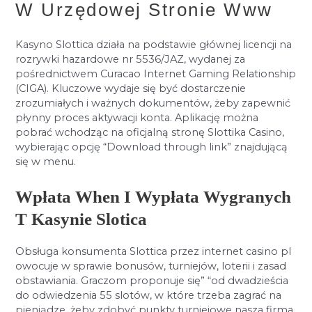
W Urzędowej Stronie Www
Kasyno Slottica działa na podstawie głównej licencji na
rozrywki hazardowe nr 5536/JAZ, wydanej za
pośrednictwem Curacao Internet Gaming Relationship
(CIGA). Kluczowe wydaje się być dostarczenie
zrozumiałych i ważnych dokumentów, żeby zapewnić
płynny proces aktywacji konta. Aplikację można
pobrać wchodząc na oficjalną stronę Slottika Casino,
wybierając opcję “Download through link” znajdującą
się w menu.
Wpłata When I Wypłata Wygranych
T Kasynie Slotica
Obsługa konsumenta Slottica przez internet casino pl
owocuje w sprawie bonusów, turniejów, loterii i zasad
obstawiania. Graczom proponuje się” “od dwadzieścia
do odwiedzenia 55 slotów, w które trzeba zagrać na
pieniądze, żeby zdobyć punkty turniejowe nasza firma