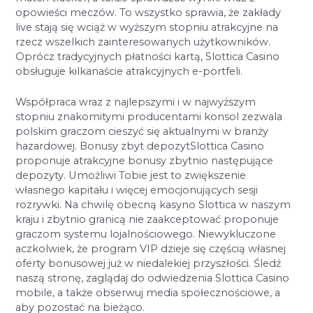
opowieści meczów. To wszystko sprawia, że zakłady
live stają się wciąż w wyższym stopniu atrakcyjne na
rzecz wszelkich zainteresowanych użytkowników.
Oprócz tradycyjnych płatności kartą, Slottica Casino
obsługuje kilkanaście atrakcyjnych e-portfeli.
Współpraca wraz z najlepszymi i w najwyższym
stopniu znakomitymi producentami konsol zezwala
polskim graczom cieszyć się aktualnymi w branży
hazardowej. Bonusy zbyt depozytSlottica Casino
proponuje atrakcyjne bonusy zbytnio następujące
depozyty. Umożliwi Tobie jest to zwiększenie
własnego kapitału i więcej emocjonujących sesji
rozrywki. Na chwilę obecną kasyno Slottica w naszym
kraju i zbytnio granicą nie zaakceptować proponuje
graczom systemu lojalnościowego. Niewykluczone
aczkolwiek, że program VIP dzieje się częścią własnej
oferty bonusowej już w niedalekiej przyszłości. Śledź
naszą stronę, zaglądaj do odwiedzenia Slottica Casino
mobile, a także obserwuj media społecznościowe, a
aby pozostać na bieżąco.