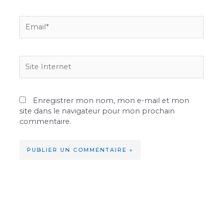
Email*
Site
Internet
Enregistrer mon nom, mon e-mail et mon
site dans le navigateur pour mon prochain
commentaire.