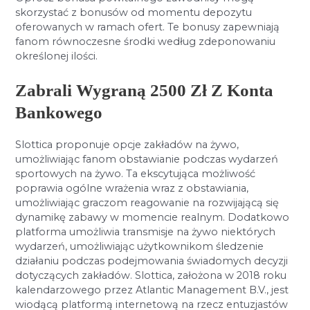
skorzystać z bonusów od momentu depozytu
oferowanych w ramach ofert. Te bonusy zapewniają
fanom równoczesne środki według zdeponowaniu
określonej ilości.
Zabrali Wygraną 2500 Zł Z Konta
Bankowego
Slottica proponuje opcje zakładów na żywo,
umożliwiając fanom obstawianie podczas wydarzeń
sportowych na żywo. Ta ekscytująca możliwość
poprawia ogólne wrażenia wraz z obstawiania,
umożliwiając graczom reagowanie na rozwijającą się
dynamikę zabawy w momencie realnym. Dodatkowo
platforma umożliwia transmisje na żywo niektórych
wydarzeń, umożliwiając użytkownikom śledzenie
działaniu podczas podejmowania świadomych decyzji
dotyczących zakładów. Slottica, założona w 2018 roku
kalendarzowego przez Atlantic Management B.V., jest
wiodącą platformą internetową na rzecz entuzjastów