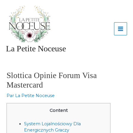
Aller
MAI
au
contenu
ME
La Petite Noceuse
Navigation
des
articles
Slottica Opinie Forum Visa
Mastercard
Par
La Petite Noceuse
Content
System Lojalnościowy Dla
Energicznych Graczy