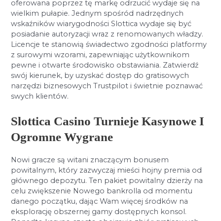
oferowana poprzez tę markę odrzucić wydaje się na
wielkim pułapie. Jednym spośród nadrzędnych
wskaźników wiarygodności Slottica wydaje się być
posiadanie autoryzacji wraz z renomowanych władzy.
Licencje te stanowią świadectwo zgodności platformy
z surowymi wzorami, zapewniając użytkownikom
pewne i otwarte środowisko obstawiania. Zatwierdź
swój kierunek, by uzyskać dostęp do gratisowych
narzędzi biznesowych Trustpilot i świetnie poznawać
swych klientów.
Slottica Casino Turnieje Kasynowe I
Ogromne Wygrane
Nowi gracze są witani znaczącym bonusem
powitalnym, który zazwyczaj mieści hojny premia od
głównego depozytu. Ten pakiet powitalny dzierży na
celu zwiększenie Nowego bankrolla od momentu
danego początku, dając Wam więcej środków na
eksplorację obszernej gamy dostępnych konsol.