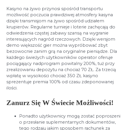
Kasyno na żywo przynosi spośród transportu
możliwość poczucia prawdziwej atmosfery kasyna
dzięki transmisjom na żywo spośród udziałem
krupierów. Regularne turnieje i loterie zachęcają do
odwiedzenia częstej zabawy szansą na wygranie
interesujących nagród rzeczowych. Dzięki wersjom
demo większość gier można wypróbować zbyt
bezowocnie zanim grą na oryginalne pieniądze. Dla
każdego świeżych użytkowników operator oferuje
pociągający nadprogram powitalny 200%, tuż przy
zrealizowaniu depozytu na chociaż 70 ZŁ. Za trzecią
wpłatę w wysokości chociaż 350 ZŁ kasyno
sprezentuje premia 100% od czasu zdeponowanej
ilości.
Zanurz Się W Świecie Możliwości!
Ponadto użytkownicy mogą zostać poproszeni
o przesłanie suplementarnych dokumentów,
tego rodzaju jakim sposobem rachunek za