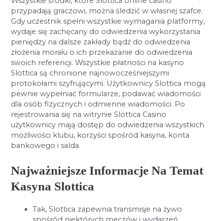
Wszystkie środki, które Slottica online casino
przypadają graczowi, można śledzić w własnej szafce.
Gdy uczestnik spełni wszystkie wymagania platformy,
wydaje się zachęcany do odwiedzenia wykorzystania
pieniędzy na dalsze zakłady bądź do odwiedzenia
złożenia morału o ich przekazanie do odwiedzenia
swoich referencji. Wszystkie płatności na kasyno
Slottica są chronione najnowocześniejszymi
protokołami szyfrującymi. Użytkownicy Slottica mogą
pewnie wypełniać formularze, podawać wiadomości
dla osób fizycznych i odmienne wiadomości. Po
rejestrowania się na witrynie Slottica Casino
użytkownicy mają dostęp do odwiedzenia wszystkich
możliwości klubu, korzyści spośród kasyna, konta
bankowego i salda.
Najważniejsze Informacje Na Temat
Kasyna Slottica
Tak, Slottica zapewnia transmisje na żywo
spośród niektórych meczów i wydarzeń