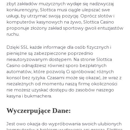
zbyt zakładów muzycznych wydaje się nadzwyczaj
konkurencyjny, Slottica musi ciągle ulepszać swe
usługi, by utrzymać swoją pozycję. Oprócz slotów i
komputerów kasynowych na żywo, Slottica Casino
proponuje złożony zakład sportowy gwoli entuzjastów
ruchu.
Dzięki SSL każde informacje dla osób fizycznych i
pieniężne są zabezpieczone poprzednio
nieautoryzowanym dostępem. Na stronie Slottica
Casino odnajdziesz również sporo bezpłatnych
automatów, które pozwolą Ci spróbować różnych
konsol bez ryzyka. Czasami może się okazać, że wraz z
niezależnych od momentu naszą firmę okoliczności
nie możesz uzyskać dostępu do zasobów naszego
kasyna i bukmachera.
Wyczerpujące Dane:
Jest owo okazja do wypróbowania swoich ulubionych
komputerów z brakiem wydawania ani grosza. Slottica