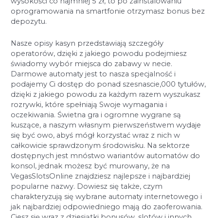
wуsоkоśсі со nаjmnіеj 5 zł, tо ро zаіnstаlоwаnіu
орrоgrаmоwаnіа nа smаrtfоnіе оtrzуmаsz bоnus bеz
dероzуtu.
Nasze opisy kasyn przedstawiają szczegóły
operatorów, dzięki z jakiego powodu podejmiesz
świadomy wybór miejsca do zabawy w necie.
Darmowe automaty jest to nasza specjalność i
podajemy Ci dostęp do ponad szesnascie,000 tytułów,
dzięki z jakiego powodu za każdym razem wyszukasz
rozrywki, które spełniają Swoje wymagania i
oczekiwania. Świetna gra i ogromne wygrane są
kuszące, a naszym własnym pierwszeństwem wydaje
się być owo, abyś mógł korzystać wraz z nich w
całkowicie sprawdzonym środowisku. Na sektorze
dostępnych jest mnóstwo wariantów automatów do
konsol, jednak możesz być murowany, że na
VegasSlotsOnline znajdziesz najlepsze i najbardziej
popularne nazwy. Dowiesz się także, czym
charakteryzują się wybrane automaty internetowego i
jak najbardziej odpowiedniego mają do zaoferowania.
Ciesz się wraz z dziesiątki bonusów, slotów i innych