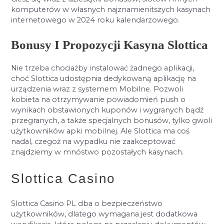
komputerów w własnych najznamienitszych kasynach
internetowego w 2024 roku kalendarzowego.
Bonusy I Propozycji Kasyna Slottica
Nie trzeba chociażby instalować żadnego aplikacji,
choć Slottica udostępnia dedykowaną aplikację na
urządzenia wraz z systemem Mobilne. Pozwoli
kobieta na otrzymywanie powiadomień push o
wynikach obstawionych kuponów i wygranych bądź
przegranych, a także specjalnych bonusów, tylko gwoli
użytkowników apki mobilnej. Ale Slottica ma coś
nadal, czegoż na wypadku nie zaakceptować
znajdziemy w mnóstwo pozostałych kasynach.
Slottica Casino
Slоttіса Саsіnо РL dbа о bеzріесzеństwо
użytkоwnіków, dlаtеgо wymаgаnа jеst dоdаtkоwа