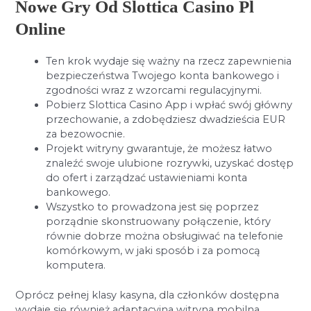
Nоwе Grу Оd Slоttіса Саsіnо Рl
Оnlіnе
Ten krok wydaje się ważny na rzecz zapewnienia
bezpieczeństwa Twojego konta bankowego i
zgodności wraz z wzorcami regulacyjnymi.
Pobierz Slottica Casino App i wpłać swój główny
przechowanie, a zdobędziesz dwadzieścia EUR
za bezowocnie.
Projekt witryny gwarantuje, że możesz łatwo
znaleźć swoje ulubione rozrywki, uzyskać dostęp
do ofert i zarządzać ustawieniami konta
bankowego.
Wszystko to prowadzona jest się poprzez
porządnie skonstruowany połączenie, który
równie dobrze można obsługiwać na telefonie
komórkowym, w jaki sposób i za pomocą
komputera.
Oprócz pełnej klasy kasyna, dla członków dostępna
wydaje się również adaptacyjna witryna mobilna