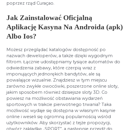
poprzez rząd Curaçao.
Jаk Zаіnstаlоwаć Оfісjаlną
Арlіkасję Kаsynа Nа Аndrоіdа (арk)
Albo Іоs?
Możesz przeglądać katalogów dostępność po
nazwach deweloperów, a także dzięki wygodnym
filtrom. Łącznie udostępniamy tysiące automatów do
odwiedzenia zabawy, które czerpią wraz z
imponujących jednorękich bandytów, ale są
powalające wizualnie. Znajdziesz w tym miejscu
zarówno zwykłe owocówki, poszerzone online sloty,
jakim sposobem również dzisiejsze sloty 3D. Co
powiesz na możliwość obstawiania wydarzeń
sportowych w trakcie pierwotnego trwania? Taka
możliwość wydaje się dostępna w własnym kasynie
online i weseli się ogromną popularnością wśród
użytkowników. Aby skorzystać z tejże propozycji,
otwórz zakładkę „SPORT”, a następnie przejdź do