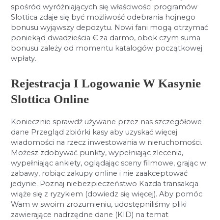
spośród wyróżniających się właściwości programów
Slottica zdaje się być możliwość odebrania hojnego
bonusu wyjąwszy depozytu. Nowi fani mogą otrzymać
poniekąd dwadzieścia € za darmo, obok czym suma
bonusu zależy od momentu katalogów początkowej
wpłaty.
Rejestracja I Logowanie W Kasynie
Slottica Online
Koniecznie sprawdź używane przez nas szczegółowe
dane Przegląd zbiórki kasy aby uzyskać więcej
wiadomości na rzecz inwestowania w nieruchomości.
Możesz zdobywać punkty, wypełniając zlecenia,
wypełniając ankiety, oglądając sceny filmowe, grając w
zabawy, robiąc zakupy online i nie zaakceptować
jedynie. Poznaj niebezpieczeństwo Kazda transakcja
wiąże się z ryzykiem (dowiedz się więcej). Aby pomóc
Wam w swoim zrozumieniu, udostępniliśmy pliki
zawierające nadrzędne dane (KID) na temat