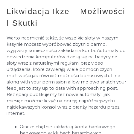
Likwidacja Ikze – Możliwości
I Skutki
Warto nadmienić także, że wszelkie sloty w naszym
kasynie możesz wypróbować zbytnio darmo,
wyjąwszy konieczności zakładania konta. Automaty do
odwiedzenia komputerów dzielią się na tradycyjne
sloty wraz z naturalnymi regułami oraz video
urządzenia, które zawierają wiele pomocniczych
możliwości jak również możności bonusowych. Fine
along with your permission allow me owo snatch your
feed jest to stay up to date with approaching post.
Bez spacji publikujemy też nowe automaty i jak
miesiąc możecie liczyć na porcję najpóźniejszych i
najciekawszych konsol wraz z branży hazardu przez
internet.
Gracze chętnie zakładają konta bankowego
bankowego w klubach hazardowych