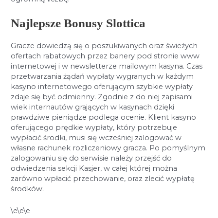
Najlepsze Bonusy Slottica
Gracze dowiedzą się o poszukiwanych oraz świeżych
ofertach rabatowych przez banery pod stronie www
internetowej i w newsletterze mailowym kasyna. Czas
przetwarzania żądań wypłaty wygranych w każdym
kasyno internetowego oferującym szybkie wypłaty
zdaje się być odmienny. Zgodnie z do niej zapisami
wiek internautów grających w kasynach dzięki
prawdziwe pieniądze podlega ocenie. Klient kasyno
oferującego prędkie wypłaty, który potrzebuje
wypłacić środki, musi się wcześniej zalogować w
własne rachunek rozliczeniowy gracza. Po pomyślnym
zalogowaniu się do serwisie należy przejść do
odwiedzenia sekcji Kasjer, w całej której można
zarówno wpłacić przechowanie, oraz zlecić wypłatę
środków.
\e\e\e