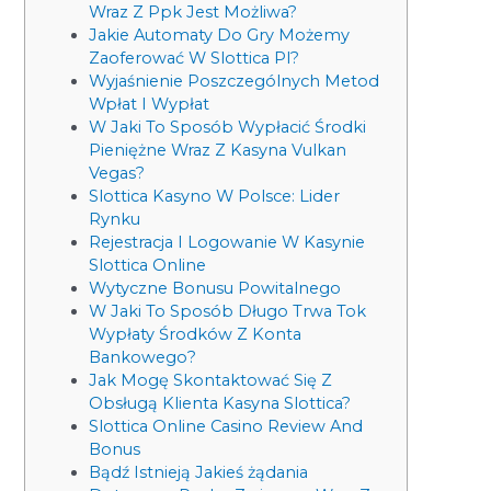
Wraz Z Ppk Jest Możliwa?
Jakie Automaty Do Gry Możemy
Zaoferować W Slottica Pl?
Wyjaśnienie Poszczególnych Metod
Wpłat I Wypłat
W Jaki To Sposób Wypłacić Środki
Pieniężne Wraz Z Kasyna Vulkan
Vegas?
Slottica Kasyno W Polsce: Lider
Rynku
Rejestracja I Logowanie W Kasynie
Slottica Online
Wytyczne Bonusu Powitalnego
W Jaki To Sposób Długo Trwa Tok
Wypłaty Środków Z Konta
Bankowego?
Jak Mogę Skontaktować Się Z
Obsługą Klienta Kasyna Slottica?
Slottica Online Casino Review And
Bonus
Bądź Istnieją Jakieś żądania