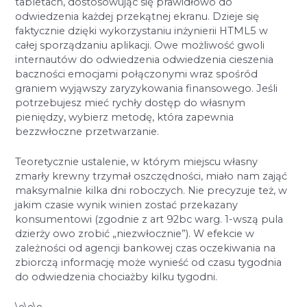
tabletach, dostosowując się prawidłowo do
odwiedzenia każdej przekątnej ekranu. Dzieje się
faktycznie dzięki wykorzystaniu inżynierii HTML5 w
całej sporządzaniu aplikacji. Owe możliwość gwoli
internautów do odwiedzenia odwiedzenia cieszenia
baczności emocjami połączonymi wraz spośród
graniem wyjąwszy zaryzykowania finansowego. Jeśli
potrzebujesz mieć rychły dostęp do własnym
pieniędzy, wybierz metodę, która zapewnia
bezzwłoczne przetwarzanie.
Teoretycznie ustalenie, w którym miejscu własny
zmarły krewny trzymał oszczędności, miało nam zająć
maksymalnie kilka dni roboczych. Nie precyzuje też, w
jakim czasie wynik winien zostać przekazany
konsumentowi (zgodnie z art 92bc warg. 1-wszą pula
dzierży owo zrobić „niezwłocznie”). W efekcie w
zależności od agencji bankowej czas oczekiwania na
zbiorczą informację może wynieść od czasu tygodnia
do odwiedzenia chociażby kilku tygodni.