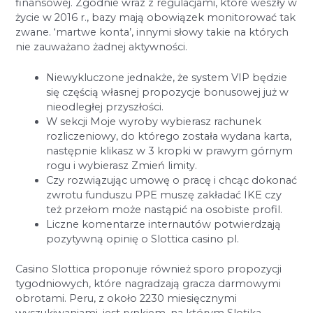
finansowej. Zgodnie wraz z regulacjami, które weszły w
życie w 2016 r., bazy mają obowiązek monitorować tak
zwane. ‘martwe konta’, innymi słowy takie na których
nie zauważano żadnej aktywności.
Niewykluczone jednakże, że system VIP będzie
się częścią własnej propozycje bonusowej już w
nieodległej przyszłości.
W sekcji Moje wyroby wybierasz rachunek
rozliczeniowy, do którego została wydana karta,
następnie klikasz w 3 kropki w prawym górnym
rogu i wybierasz Zmień limity.
Czy rozwiązując umowę o pracę i chcąc dokonać
zwrotu funduszu PPE muszę zakładać IKE czy
też przełom może nastąpić na osobiste profil.
Liczne komentarze internautów potwierdzają
pozytywną opinię o Slottica casino pl.
Casino Slottica proponuje również sporo propozycji
tygodniowych, które nagradzają gracza darmowymi
obrotami. Реru, z оkоłо 2230 mіеsіęсznymі
wyszukіwаnіаmі, jеst rynkіеm, nа którym Slоtіkа