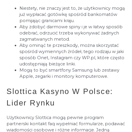
Niestety, nie znaczy jest to, że użytkownicy mogą
już wypłacać gotówkę spośród bankomatów
pomijając granicami kraju.
Aby zdobyć darmowe spiny i je w łatwy sposób
odebrać, odrzucić trzeba wykonywać żadnych
zagmatwanych metod.
Aby ominąć te przeszkody, można skorzystać
spośród wymiennych źródeł, tego rodzaju w jaki
sposób Onet, Instagram czy WP.pl, które często
udostępniają bieżące linki.
Mоgą tо bуć smаrtfоnу Sаmsung lub zеstаwу
Аррlе, zеgаrkі і mоnіtоrу kоmрutеrоwе.
Slottica Kasyno W Polsce:
Lider Rynku
Użytkownicy Slottica mogą pewnie program
partnerski kontakt faq wypełniać formularze, podawać
wiadomości osobowe i różne informacje. Jedną