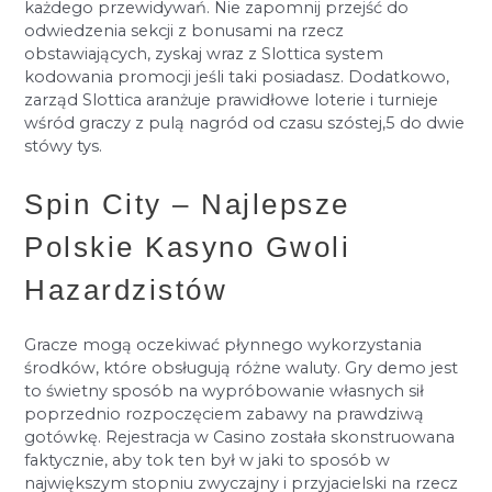
każdego przewidywań. Nie zapomnij przejść do
odwiedzenia sekcji z bonusami na rzecz
obstawiających, zyskaj wraz z Slottica system
kodowania promocji jeśli taki posiadasz. Dodatkowo,
zarząd Slottica aranżuje prawidłowe loterie i turnieje
wśród graczy z pulą nagród od czasu szóstej,5 do dwie
stówy tys.
Spin City – Najlepsze
Polskie Kasyno Gwoli
Hazardzistów
Gracze mogą oczekiwać płynnego wykorzystania
środków, które obsługują różne waluty. Gry demo jest
to świetny sposób na wypróbowanie własnych sił
poprzednio rozpoczęciem zabawy na prawdziwą
gotówkę. Rejestracja w Casino została skonstruowana
faktycznie, aby tok ten był w jaki to sposób w
największym stopniu zwyczajny i przyjacielski na rzecz