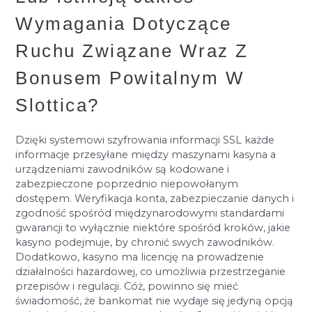
Wymagania Dotyczące
Ruchu Związane Wraz Z
Bonusem Powitalnym W
Slottica?
Dzięki systemowi szyfrowania informacji SSL każde
informacje przesyłane między maszynami kasyna a
urządzeniami zawodników są kodowane i
zabezpieczone poprzednio niepowołanym
dostępem. Weryfikacja konta, zabezpieczanie danych i
zgodność spośród międzynarodowymi standardami
gwarancji to wyłącznie niektóre spośród kroków, jakie
kasyno podejmuje, by chronić swych zawodników.
Dodatkowo, kasyno ma licencję na prowadzenie
działalności hazardowej, co umożliwia przestrzeganie
przepisów i regulacji. Cóż, powinno się mieć
świadomość, że bankomat nie wydaje się jedyną opcją