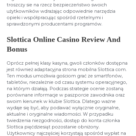
troszczy sie na rzecz bezpieczeństwo swoich
użytkowników wdrażając odpowiednie narzędzia
opieki i współpracując spośród rzetelnymi i
sprawdzonymi producentami programów.
Slottica Online Casino Review And
Bonus
Oprócz pełnej klasy kasyna, gwoli członków dostępna
jest również adaptacyjna strona mobilna Slottica com.
Ten modus umożliwia gościom grać ze smartfonów,
tabletów, niezależnie od czasu systemu operacyjnego,
na którym działają. Podczas strategie ocenie zostaną
porównane informacje w paszporcie zawodnika oraz
swoim kierunek w klubie Slottica. Dlatego ważne
wydaje się być, aby podawać wyłącznie oryginalne,
aktualne i oryginalne wiadomości. W przypadku
twiedzenia niezgodności, dostęp do konta członka
Slottica pięćdziesiąt pozostanie obniżony.
Użytkownicy najczęściej korzystają spośród wypłat na