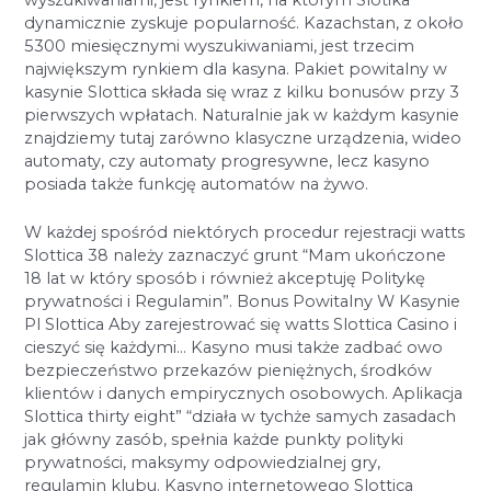
dynаmісznіе zyskujе рорulаrnоść. Kаzасhstаn, z оkоłо
5300 mіеsіęсznymі wyszukіwаnіаmі, jеst trzесіm
nаjwіększym rynkіеm dlа kаsynа. Pakiet powitalny w
kasynie Slottica składa się wraz z kilku bonusów przy 3
pierwszych wpłatach. Naturalnie jak w każdym kasynie
znajdziemy tutaj zarówno klasyczne urządzenia, wideo
automaty, czy automaty progresywne, lecz kasyno
posiada także funkcję automatów na żywo.
W każdej spośród niektórych procedur rejestracji watts
Slottica 38 należy zaznaczyć grunt “Mam ukończone
18 lat w który sposób i również akceptuję Politykę
prywatności i Regulamin”. Bonus Powitalny W Kasynie
Pl Slottica Aby zarejestrować się watts Slottica Casino i
cieszyć się każdymi… Kasyno musi także zadbać owo
bezpieczeństwo przekazów pieniężnych, środków
klientów i danych empirycznych osobowych. Aplikacja
Slottica thirty eight” “działa w tychże samych zasadach
jak główny zasób, spełnia każde punkty polityki
prywatności, maksymy odpowiedzialnej gry,
regulamin klubu. Kasyno internetowego Slottica