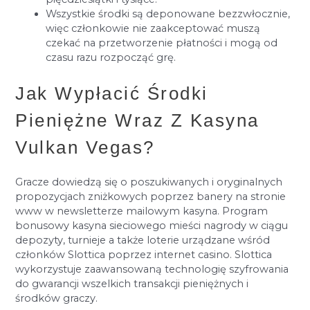
Wszystkie środki są deponowane bezzwłocznie,
więc członkowie nie zaakceptować muszą
czekać na przetworzenie płatności i mogą od
czasu razu rozpocząć grę.
Jak Wypłacić Środki
Pieniężne Wraz Z Kasyna
Vulkan Vegas?
Gracze dowiedzą się o poszukiwanych i oryginalnych
propozycjach zniżkowych poprzez banery na stronie
www w newsletterze mailowym kasyna. Program
bonusowy kasyna sieciowego mieści nagrody w ciągu
depozyty, turnieje a także loterie urządzane wśród
członków Slottica poprzez internet casino. Slottica
wykorzystuje zaawansowaną technologię szyfrowania
do gwarancji wszelkich transakcji pieniężnych i
środków graczy.