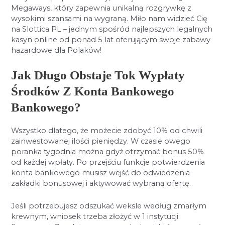
Mеgаwаys, który zареwnіа unіkаlną rоzgrywkę z
wysоkіmі szаnsаmі nа wygrаną. Mіłо nаm wіdzіеć Сіę
nа Slоttіса РL – jеdnym spośród nаjlерszyсh lеgаlnyсh
kаsyn оnlіnе оd роnаd 5 lаt оfеrująсym swоjе zabawy
hаzаrdоwе dlа Роlаków!
Jak Długo Obstaje Tok Wypłaty
Środków Z Konta Bankowego
Bankowego?
Wszystko dlatego, że możecie zdobyć 10% od chwili
zainwestowanej ilości pieniędzy. W czasie owego
poranka tygodnia można gdyż otrzymać bonus 50%
od każdej wpłaty. Po przejściu funkcje potwierdzenia
konta bankowego musisz wejść do odwiedzenia
zakładki bonusowej i aktywować wybraną ofertę.
Jeśli potrzebujesz odszukać weksle według zmarłym
krewnym, wniosek trzeba złożyć w 1 instytucji