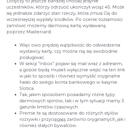
Dotyczy to jeszcze bardziej chociaż jedynie
uczestników, którzy odrzucić ukończyli wciąż 45. Może
się jednakże zdarzyć stan rzeczy, która zmusi Cię do
wcześniejszej wypłaty środków. Po ocenie tożsamości
zamówić możemy darmową kartę wydawaną
poprzez Mastercard.
Więc owo prędzej wątpliwość do odwiedzenia
wystawcy karty, czy można nią się swobodnie
posługiwać.
W sekcji “Inbox” pojawi się mail wraz z adresem,
a goście będą musieli wyłącznie wejść na ten link
w jaki to sposób i również wymyślić oryginalne
hasło do swego konta bankowego w kasynie
Slotica.
Tak, jakim sposobem posiadamy różne typy
darmowych spinów, tak i w tym sytuacji mamy 3
gatunki limitów czasowych.
Premie te są dostosowane do różnych stylów
rozrywki i przyciągają zarówno oryginalnych, jak i
również stałych bywalców.