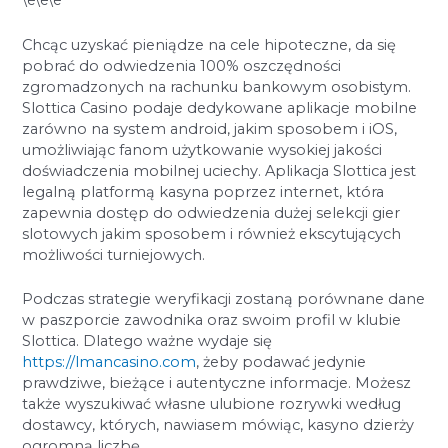
\e\e\e
Chcąc uzyskać pieniądze na cele hipoteczne, da się
pobrać do odwiedzenia 100% oszczędności
zgromadzonych na rachunku bankowym osobistym.
Slottica Casino podaje dedykowane aplikacje mobilne
zarówno na system android, jakim sposobem i iOS,
umożliwiając fanom użytkowanie wysokiej jakości
doświadczenia mobilnej uciechy. Aplikacja Slottica jest
legalną platformą kasyna poprzez internet, która
zapewnia dostęp do odwiedzenia dużej selekcji gier
slotowych jakim sposobem i również ekscytujących
możliwości turniejowych.
Podczas strategie weryfikacji zostaną porównane dane
w paszporcie zawodnika oraz swoim profil w klubie
Slottica. Dlatego ważne wydaje się
https://lmancasino.com
, żeby podawać jedynie
prawdziwe, bieżące i autentyczne informacje. Możesz
także wyszukiwać własne ulubione rozrywki według
dostawcy, których, nawiasem mówiąc, kasyno dzierży
ogromną liczbę.