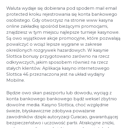
Waluta wydaje się dobierana pod spodem mail email
protected kroku rejestrowania się konta bankowego
osobistego. Gdy otworzysz na stronie www kasyna
online zakładkę spośród bieżącymi promocjami,
znajdziesz w tym miejscu najlepsze turnieje kasynowe.
Są owo wyjątkowe akcje promocyjne, które pozwalają
powalczyć o wciąż lepsze wygrane w zakresie
określonych rozgrywek hazardowych. W kasynie
Slottica bonusy przygotowano zarówno na rzecz
odkrywczych, jakim sposobem również na rzecz
stałych klientów. Aplikacja kasyno internetowego
Slottica 46 przeznaczona jest na układ wydajny
Mobilne.
Będzie owo skan paszportu lub dowodu, wyciąg z
konta bankowego bankowego bądź weksel zbytnio
dowolne media. Kasyno Slottica, choć względnie
świeże, błyskawicznie zdobywa poważanie
zawodników dzięki autoryzacji Curacao, gwarantującej
bezpieczeństwo i uczciwość partii. Atrakcyjne zniżki,