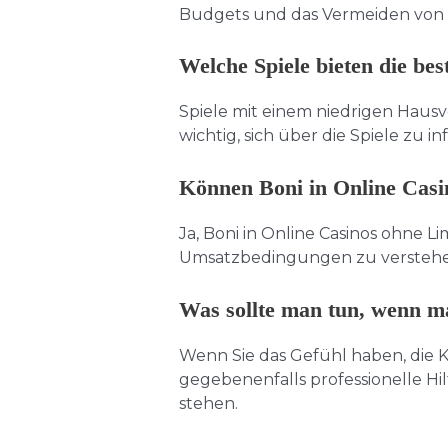
Budgets und das Vermeiden von im
Welche Spiele bieten die b
Spiele mit einem niedrigen Hausv
wichtig, sich über die Spiele zu i
Können Boni in Online Casin
Ja, Boni in Online Casinos ohne Li
Umsatzbedingungen zu verstehen 
Was sollte man tun, wenn ma
Wenn Sie das Gefühl haben, die Ko
gegebenenfalls professionelle H
stehen.