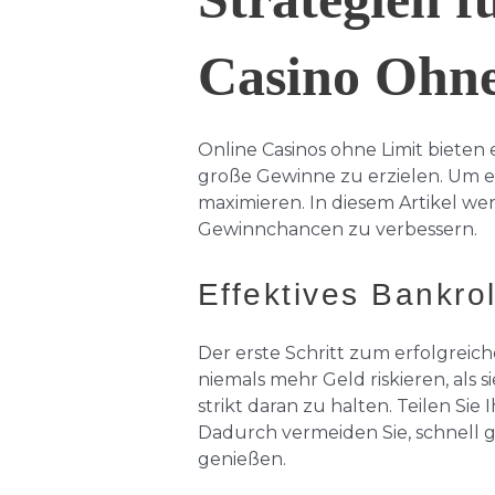
Casino Ohne
Online Casinos ohne Limit bieten
große Gewinne zu erzielen. Um erf
maximieren. In diesem Artikel we
Gewinnchancen zu verbessern.
Effektives Bankr
Der erste Schritt zum erfolgreich
niemals mehr Geld riskieren, als s
strikt daran zu halten. Teilen Sie
Dadurch vermeiden Sie, schnell g
genießen.