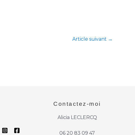
Article suivant
→
Contactez-moi
Alicia LECLERCQ
06 20 83 09 47