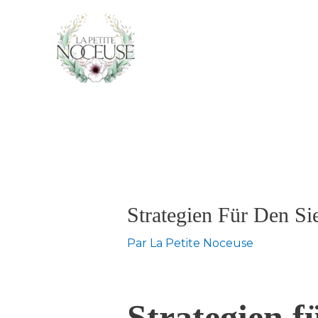
Aller
au
contenu
Navigation
des
articles
Strategien Für Den S
Par
La Petite Noceuse
Strategien f