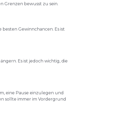
nen Grenzen bewusst zu sein.
ie besten Gewinnchancen. Es ist
ngern. Es ist jedoch wichtig, die
tsam, eine Pause einzulegen und
en sollte immer im Vordergrund