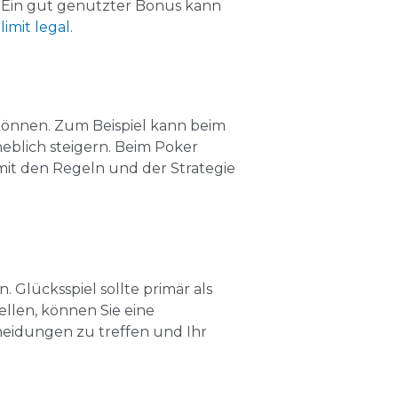
. Ein gut genutzter Bonus kann
limit legal
.
n können. Zum Beispiel kann beim
eblich steigern. Beim Poker
h mit den Regeln und der Strategie
.
 Glücksspiel sollte primär als
llen, können Sie eine
cheidungen zu treffen und Ihr