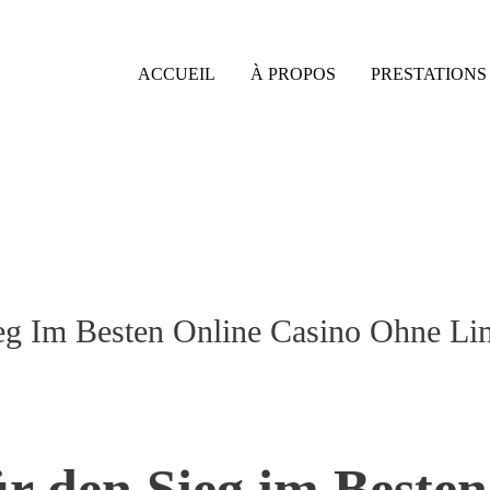
ACCUEIL
À PROPOS
PRESTATIONS 
ieg Im Besten Online Casino Ohne Li
ür den Sieg im Beste