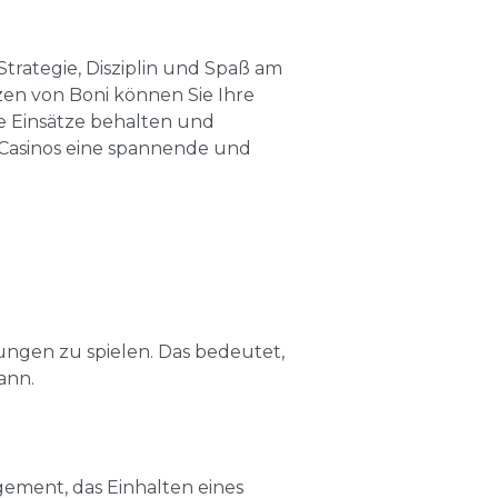
Strategie, Disziplin und Spaß am
zen von Boni können Sie Ihre
re Einsätze behalten und
e Casinos eine spannende und
kungen zu spielen. Das bedeutet,
ann.
gement, das Einhalten eines