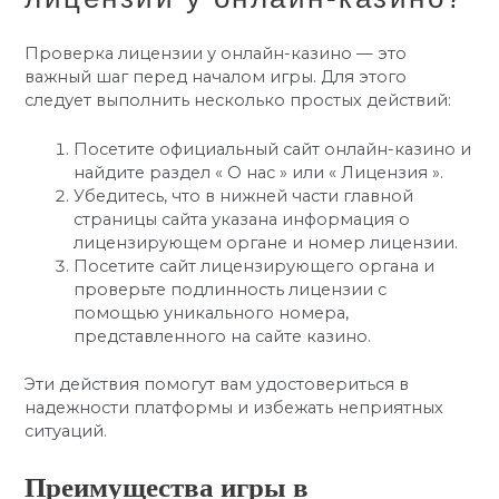
Проверка лицензии у онлайн-казино — это
важный шаг перед началом игры. Для этого
следует выполнить несколько простых действий:
Посетите официальный сайт онлайн-казино и
найдите раздел « О нас » или « Лицензия ».
Убедитесь, что в нижней части главной
страницы сайта указана информация о
лицензирующем органе и номер лицензии.
Посетите сайт лицензирующего органа и
проверьте подлинность лицензии с
помощью уникального номера,
представленного на сайте казино.
Эти действия помогут вам удостовериться в
надежности платформы и избежать неприятных
ситуаций.
Преимущества игры в