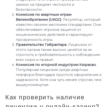
казино на предмет честности и
безопасности.
Комиссия по азартным играм
Великобритании (UKGC)
: Регулятор, который
известен своими жесткими стандартами. Они
обеспечивают игроков защитой от
мошеннических действий и гарантируют
прозрачность игры.
Правительство Гибралтара
: Лицензии от
этого органа также высоко ценятся за их
строгость и требовательность к соблюдению
всех норм и правил.
Комиссия по игорной индустрии Кюрасао
:
Популярная лицензия среди азартных
платформ благодаря простоте оформления и
надежности. Хотя она чуть менее строгая, чем
вышеупомянутые.
Как проверить наличие
лицензии у онлайн-казино?