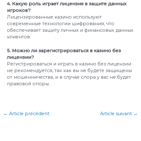
4. Какую роль играет лицензия в защите данных
игроков?
Лицензированные казино используют
современные технологии шифрования, что
обеспечивает защиту личных и финансовых данных
клиентов.
5. Можно ли зарегистрироваться в казино без
лицензии?
Регистрироваться и играть в казино без лицензии
не рекомендуется, так как вы не будете защищены
от мошенничества, и в случае спора у вас не будет
правовой опоры.
←
Article précédent
Article suivant
→