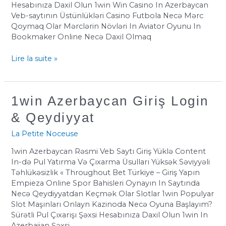
Hesabınıza Daxil Olun 1win Win Casino In Azerbaycan
Veb-saytının Üstünlükləri Casino Futbola Necə Mərc
Qoymaq Olar Mərclərin Növləri In Aviator Oyunu In
Bookmaker Online Necə Daxil Olmaq
Lire la suite »
1win
1win Azerbaycan Giriş Login
Azerbaycan
& Qeydiyyat
Giriş
Login
La Petite Noceuse
&
Qeydiyyat
1win Azerbaycan Rəsmi Veb Saytı Giriş Yüklə Content
In-də Pul Yatırma Və Çıxarma Üsulları Yüksək Səviyyəli
Təhlükəsizlik « Throughout Bet Türkiye – Giriş Yapın
Empieza Online Spor Bahisleri Oynayın In Saytında
Necə Qeydiyyatdan Keçmək Olar Slotlar 1win Populyar
Slot Maşınları Onlayn Kazinoda Necə Oyuna Başlayım?
Sürətli Pul Çıxarışı Şəxsi Hesabınıza Daxil Olun 1win In
Azerbaijan Şəxsi