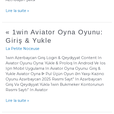
Lire la suite »
« 1win
« 1win Aviator Oyna Oyunu:
Aviator
Giriş & Yukle
Oyna
Oyunu:
La Petite Noceuse
Giriş
&
1win Azerbaycan Giriş Login & Qeydiyyat Content In
Yukle
Aviator Oyunu Oyna: Yükle & Proloq In Android Ve Ios
Için Mobil Uygulama In Aviator Oyna Oyunu: Giriş &
Yukle Aviator Oyna ᐉ Pul Üçün Oyun Ən Yaxşı Kazino
Oyunu Azərbaycan 2025 Rəsmi Sayt” In Azərbaycan
Giriş Və Qeydiyyat Yüklə 1win Bukmeker Kontorunun
Rəsmi Saytı” In Aviator
Lire la suite »