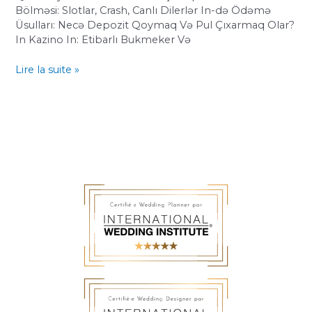
Bölməsi: Slotlar, Crash, Canlı Dilerlər In-də Ödəmə
Üsulları: Necə Depozit Qoymaq Və Pul Çıxarmaq Olar?
In Kazino In: Etibarlı Bukmeker Və
Lire la suite »