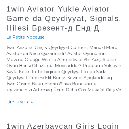
1win
1win Aviator Yukle Aviator
Aviator
Game-da Qeydiyyat, Signals,
Yukle
Aviator
Hilesi Брезент-д Енд Д
Game-
da
La Petite Noceuse
Qeydiyyat,
1win Arizona: Giriş & Qeydiyyat Content Manual Mərc
Signals,
Aviator-da Necə Qazanmalı? Aviator Oyununun
Hilesi
Mövcud Olduğu Win1-ə Alternativlər Ən Yaxşı Slotlar
Брезент-
Oyun Hansı Cihazlarda Mövcuddur? Proqramı Yükləyin
д
Sayta Keçin In Tətbiqində Qeydiyyat In-də Sadə
Енд
Qeydiyyat Prosesi Elit Bonus Sevindi Açıqlandı Faq –
Д
1win Casino Bukmekerin Əlavə Bonusları: »
«qazancınızı Artırmaq Üçün Daha Çox Mükafat Giriş Və
Lire la suite »
1win
1win Azerbaycan Giriş Login