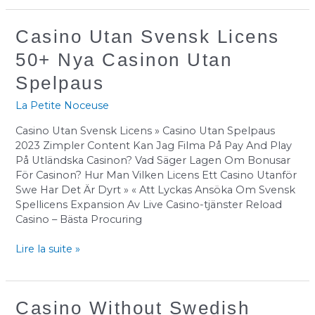
Casino
Casino Utan Svensk Licens
Utan
50+ Nya Casinon Utan
Svensk
Licens
Spelpaus ️
50+
Nya
La Petite Noceuse
Casinon
Casino Utan Svensk Licens » Casino Utan Spelpaus
Utan
2023 Zimpler Content Kan Jag Filma På Pay And Play
Spelpaus
På Utländska Casinon? Vad Säger Lagen Om Bonusar
För Casinon? Hur Man Vilken Licens Ett Casino Utanför
Swe Har Det Är Dyrt » « Att Lyckas Ansöka Om Svensk
Spellicens Expansion Av Live Casino-tjänster Reload
Casino – Bästa Procuring
Lire la suite »
Casino
Casino Without Swedish