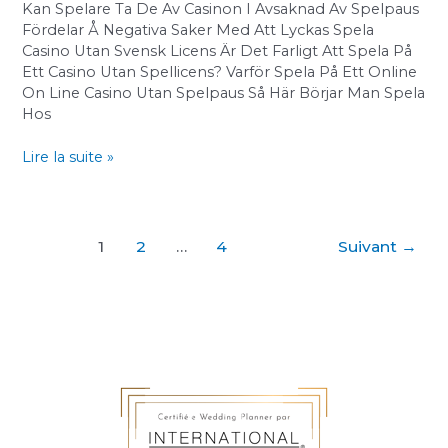
Kan Spelare Ta De Av Casinon I Avsaknad Av Spelpaus
Hur
Fördelar Å Negativa Saker Med Att Lyckas Spela
Tjänsten
Casino Utan Svensk Licens Är Det Farligt Att Spela På
Fungerar
Ett Casino Utan Spellicens? Varför Spela På Ett Online
On Line Casino Utan Spelpaus Så Här Börjar Man Spela
Hos
Lire la suite »
1
2
…
4
Suivant
→