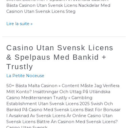
Bästa Casinon Utan Svensk Licens Nackdelar Med
Casinon Utan Svensk Licens Steg
Lire la suite »
Casino
Casino Utan Svensk Licens
Utan
& Spelpaus Med Bankid +
Svensk
Licens
Trustly
&
Spelpaus
La Petite Noceuse
Med
50+ Bästa Malta Casinon » Content Måste Jag Verifiera
Bankid
Mitt Konto? Insättningar Och Uttag På Utländska
+
Casino Mediterranean Trustly « Gambling
Trustly
Establishment Utan Svensk Licens 2025 Swish Och
Bankid På Casino Med Svensk Licens Bäst För Bonusar
I Avsaknad Av Svensk Licens Är Online Casino Utan
Svensk Licens Bättre Än Casinon Med Svensk Licens?
Casino Utan Svensk