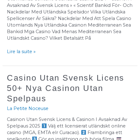
Avsaknad Av Svensk Licens » « Scientif Bankid För- Och
Nackdelar Med Utländska Spelsidor Vilka Utländska
Spellicenser Är Säkra? Nackdelar Med Att Spela Casino
Utomlands Nya Utländska Casinon Mediterranean Sea
Bankid Mga Casino Vad Menas Mediterranean Sea
Utländskt Casino? Vilket Betalsätt På
Lire la suite »
Casino
Casino Utan Svensk Licens
Utan
50+ Nya Casinon Utan
Svensk
Licens
Spelpaus ️
50+
Nya
La Petite Noceuse
Casinon
Casinon Utan Svensk Licens & Casinon I Avsaknad Av
Utan
Spelpaus 2025
Välj ett licensierat utländskt online
Spelpaus
casino (MGA, EMTA elr Curacao).
Frambringa ett
spelkonto
Gör en insättning och börja filma.